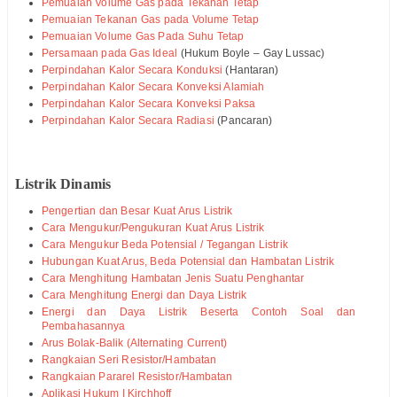
Pemuaian Volume Gas pada Tekanan Tetap
Pemuaian Tekanan Gas pada Volume Tetap
Pemuaian Volume Gas Pada Suhu Tetap
Persamaan pada Gas Ideal
(Hukum Boyle – Gay Lussac)
Perpindahan Kalor Secara Konduksi
(Hantaran)
Perpindahan Kalor Secara Konveksi Alamiah
Perpindahan Kalor Secara Konveksi Paksa
Perpindahan Kalor Secara Radiasi
(Pancaran)
Listrik Dinamis
Pengertian dan Besar Kuat Arus Listrik
Cara Mengukur/Pengukuran Kuat Arus Listrik
Cara Mengukur Beda Potensial / Tegangan Listrik
Hubungan Kuat Arus, Beda Potensial dan Hambatan Listrik
Cara Menghitung Hambatan Jenis Suatu Penghantar
Cara Menghitung Energi dan Daya Listrik
Energi dan Daya Listrik Beserta Contoh Soal dan
Pembahasannya
Arus Bolak-Balik (Alternating Current)
Rangkaian Seri Resistor/Hambatan
Rangkaian Pararel Resistor/Hambatan
Aplikasi Hukum I Kirchhoff