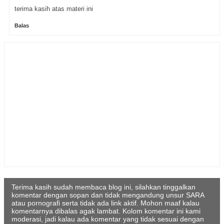
terima kasih atas materi ini
Balas
Terima kasih sudah membaca blog ini, silahkan tinggalkan
komentar dengan sopan dan tidak mengandung unsur SARA
atau pornografi serta tidak ada link aktif. Mohon maaf kalau
komentarnya dibalas agak lambat. Kolom komentar ini kami
moderasi, jadi kalau ada komentar yang tidak sesuai dengan