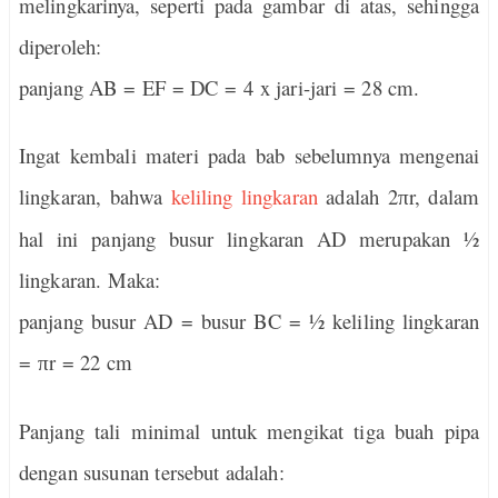
melingkarinya, seperti pada gambar di atas, sehingga
diperoleh:
panjang AB = EF = DC = 4
x
jari-jari = 28 cm.
Ingat kembali materi pada bab sebelumnya mengenai
lingkaran, bahwa
keliling lingkaran
adalah 2
r, dalam
π
hal ini panjang busur lingkaran AD merupakan ½
lingkaran. Maka:
panjang busur AD = busur BC = ½ keliling lingkaran
=
r = 22 cm
π
Panjang tali minimal untuk mengikat tiga buah pipa
dengan susunan tersebut adalah: