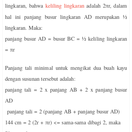
lingkaran, bahwa
keliling lingkaran
adalah 2
r, dalam
π
hal ini panjang busur lingkaran AD merupakan ½
lingkaran. Maka:
panjang busur AD = busur BC = ½ keliling lingkaran
=
r
π
Panjang tali minimal untuk mengikat dua buah kayu
dengan susunan tersebut adalah:
panjang tali = 2 x panjang AB + 2 x panjang busur
AD
panjang tali = 2 (panjang AB + panjang busur AD)
144 cm = 2 (2r +
r) <= sama-sama dibagi 2, maka
π