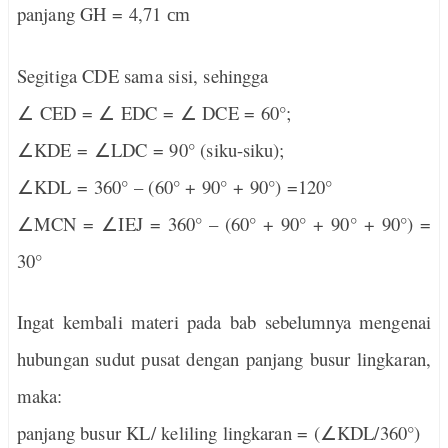
panjang GH = 4,71
cm
Segitiga CDE sama sisi, sehingga
∠
CED =
∠
EDC =
∠
DCE = 60°;
∠
KDE =
∠
LDC
= 90° (siku-siku);
∠
KDL = 360° – (60° + 90° + 90°) =120°
∠
MCN =
∠
IEJ = 360° – (60° + 90° + 90° + 90°) =
30°
Ingat kembali materi pada bab sebelumnya mengenai
hubungan sudut pusat dengan panjang busur lingkaran,
maka:
panjang busur KL/ keliling lingkaran = (
∠
KDL/360°)