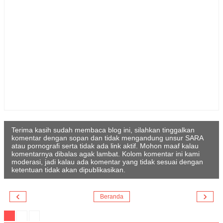
Terima kasih sudah membaca blog ini, silahkan tinggalkan
komentar dengan sopan dan tidak mengandung unsur SARA
atau pornografi serta tidak ada link aktif. Mohon maaf kalau
komentarnya dibalas agak lambat. Kolom komentar ini kami
moderasi, jadi kalau ada komentar yang tidak sesuai dengan
ketentuan tidak akan dipublikasikan.
‹
›
Beranda