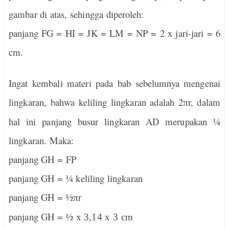
gambar di atas, sehingga diperoleh:
panjang FG = HI = JK = LM = NP = 2
x
jari-jari = 6
cm.
Ingat kembali materi pada bab sebelumnya mengenai
lingkaran, bahwa keliling lingkaran adalah 2
r, dalam
π
hal ini panjang busur lingkaran AD merupakan ¼
lingkaran. Maka:
panjang GH = FP
panjang GH = ¼ keliling lingkaran
panjang GH = ½
r
π
panjang GH = ½
x 3,14 x 3 cm