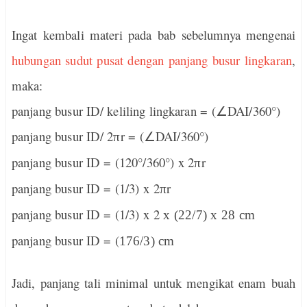
Ingat kembali materi pada bab sebelumnya mengenai
hubungan sudut pusat dengan panjang busur lingkaran
,
maka:
panjang busur ID/ keliling lingkaran = (
∠
DAI/360°)
panjang busur ID/ 2
r = (
∠
DAI/360°)
π
panjang busur ID = (120°/360°) x 2
r
π
panjang busur ID = (1/3) x 2
r
π
panjang busur ID = (1/3) x 2
x (22/7) x 28 cm
panjang busur ID = (
176/3) cm
Jadi, panjang tali minimal untuk mengikat enam buah