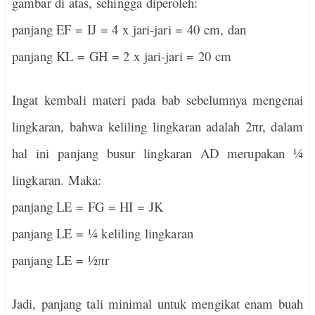
gambar di atas, sehingga diperoleh:
panjang EF = IJ = 4
x
jari-jari = 40 cm, dan
panjang KL = GH = 2
x
jari-jari = 20 cm
Ingat kembali materi pada bab sebelumnya mengenai
lingkaran, bahwa keliling lingkaran adalah 2
r, dalam
π
hal ini panjang busur lingkaran AD merupakan ¼
lingkaran. Maka:
panjang LE = FG = HI = JK
panjang LE = ¼ keliling lingkaran
panjang LE = ½
r
π
Jadi, panjang tali minimal untuk mengikat enam buah