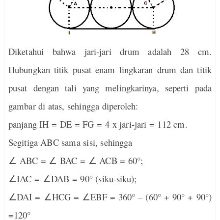
Diketahui bahwa jari-jari drum adalah 28 cm.
Hubungkan titik pusat enam lingkaran drum dan titik
pusat dengan tali yang melingkarinya, seperti pada
gambar di atas, sehingga diperoleh:
panjang IH = DE = FG = 4
x
jari-jari = 112 cm.
Segitiga ABC sama sisi, sehingga
∠
ABC =
∠
BAC =
∠
ACB = 60°;
∠
IAC =
∠
DAB
= 90° (siku-siku);
∠
DAI =
∠
HCG
=
∠
EBF
= 360° – (60° + 90° + 90°)
=120°