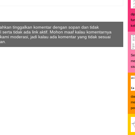
di
fu
keb
ilahkan tinggalkan komentar dengan sopan dan tidak
serta tidak ada link aktif. Mohon maaf kalau komentarnya
 kami moderasi, jadi kalau ada komentar yang tidak sesuai
kan.
Se
me
si
da
me
pe