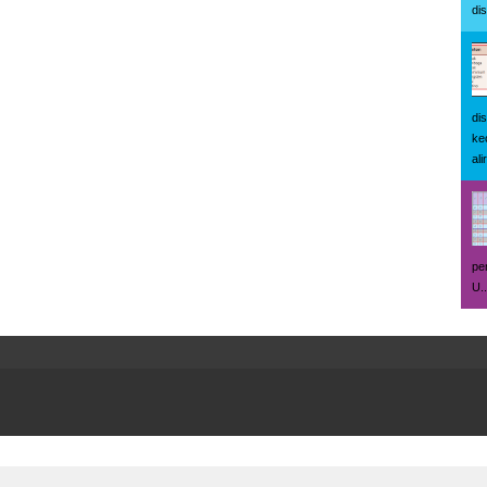
di
di
ke
ali
pe
U..