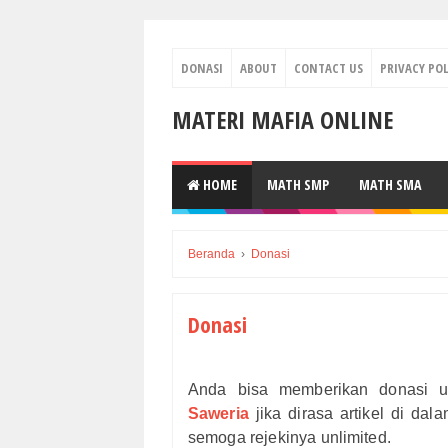
DONASI
ABOUT
CONTACT US
PRIVACY POL
MATERI MAFIA ONLINE
HOME
MATH SMP
MATH SMA
Beranda
›
Donasi
Donasi
Anda bisa memberikan donasi u
Saweria
jika dirasa artikel di dal
semoga rejekinya unlimited.