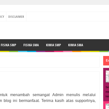
ICY
DISCLAIMER
FISIKA SMP
FISIKA SMA
KIMIA SMP
KIMIA SMA
En
Se
me
ntuk menambah semangat Admin menulis melalui
hi
am blog ini bermanfaat. Terima kasih atas supportnya,