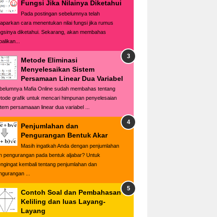
Fungsi Jika Nilainya Diketahui
Pada postingan sebelumnya telah
paparkan cara menentukan nilai fungsi jika rumus
ngsinya diketahui. Sekarang, akan membahas
alikan...
Metode Eliminasi
Menyelesaikan Sistem
Persamaan Linear Dua Variabel
belumnya Mafia Online sudah membahas tentang
tode grafik untuk mencari himpunan penyelesaian
stem persamaaan linear dua variabel ...
Penjumlahan dan
Pengurangan Bentuk Akar
Masih ingatkah Anda dengan penjumlahan
n pengurangan pada bentuk aljabar? Untuk
ngingat kembali tentang penjumlahan dan
ngurangan ...
Contoh Soal dan Pembahasan
Keliling dan luas Layang-
Layang