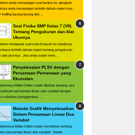
belum Anda mempelajari soal berikut ini, alangkah
iknya anda mempelajari terlebih dahulu materi luas
 keliling layang-layang dan ...
Soal Fisika SMP Kelas 7 (VII)
Tentang Pengukuran dan Alat
Ukurnya
belum menjawab soal-soal di bawah ini sebaiknya
mbaca terlebih dahulu materi tentang pengukuran
n alat ukurnya . Jika anda sudah mem...
Penyelesaian PLSV dengan
Persamaan-Persamaan yang
Ekuivalen
belumnya Mafia Online sudah dibahas tentang cara
nyelesain persamaan linear satu variabel dengan
a substitusi (penggantian). ...
Metode Grafik Menyelesaikan
Sistem Persamaan Linear Dua
Variabel
belumnya Mafia Online sudah membahas tentang
stem persamaan linear dua variabel . Sudah