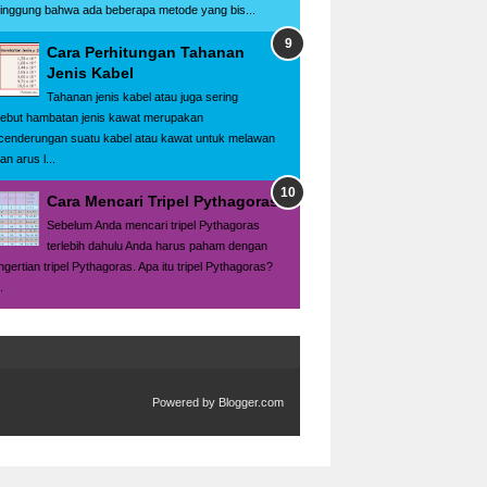
singgung bahwa ada beberapa metode yang bis...
Cara Perhitungan Tahanan
Jenis Kabel
Tahanan jenis kabel atau juga sering
sebut hambatan jenis kawat merupakan
cenderungan suatu kabel atau kawat untuk melawan
ran arus l...
Cara Mencari Tripel Pythagoras
Sebelum Anda mencari tripel Pythagoras
terlebih dahulu Anda harus paham dengan
ngertian tripel Pythagoras. Apa itu tripel Pythagoras?
.
Powered by
Blogger.com