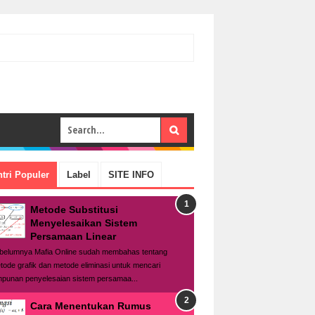
tri Populer
Label
SITE INFO
Metode Substitusi
Menyelesaikan Sistem
Persamaan Linear
belumnya Mafia Online sudah membahas tentang
tode grafik dan metode eliminasi untuk mencari
mpunan penyelesaian sistem persamaa...
Cara Menentukan Rumus