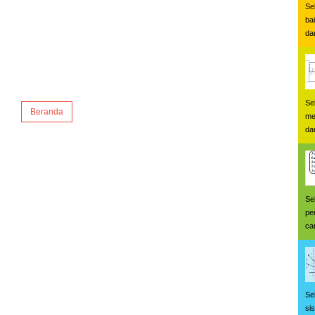
Se
ba
dan
Se
Beranda
me
da
Se
pe
car
Se
si