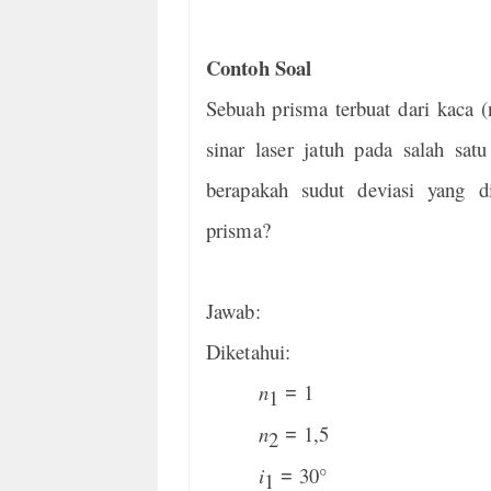
Contoh Soal
Sebuah prisma terbuat dari kaca (
sinar laser jatuh pada salah sa
berapakah sudut deviasi yang di
prisma?
Jawab:
Diketahui:
n
1
=
1
n
1,5
=
2
i
30°
=
1