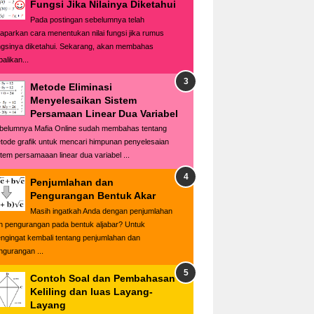
Fungsi Jika Nilainya Diketahui
Pada postingan sebelumnya telah
paparkan cara menentukan nilai fungsi jika rumus
ngsinya diketahui. Sekarang, akan membahas
alikan...
Metode Eliminasi
Menyelesaikan Sistem
Persamaan Linear Dua Variabel
belumnya Mafia Online sudah membahas tentang
tode grafik untuk mencari himpunan penyelesaian
stem persamaaan linear dua variabel ...
Penjumlahan dan
Pengurangan Bentuk Akar
Masih ingatkah Anda dengan penjumlahan
n pengurangan pada bentuk aljabar? Untuk
ngingat kembali tentang penjumlahan dan
ngurangan ...
Contoh Soal dan Pembahasan
Keliling dan luas Layang-
Layang