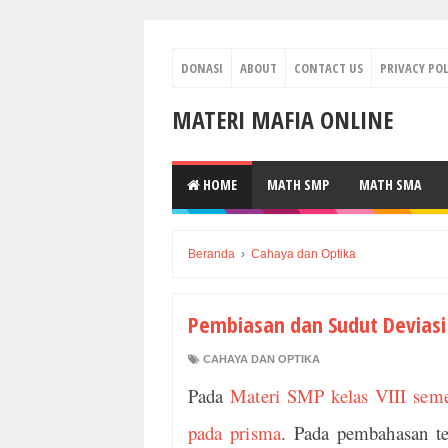
DONASI
ABOUT
CONTACT US
PRIVACY POL
MATERI MAFIA ONLINE
HOME
MATH SMP
MATH SMA
Beranda
›
Cahaya dan Optika
Pembiasan dan Sudut Deviasi
CAHAYA DAN OPTIKA
Pada
Materi SMP kelas VIII seme
pada prisma
. Pada pembahasan te