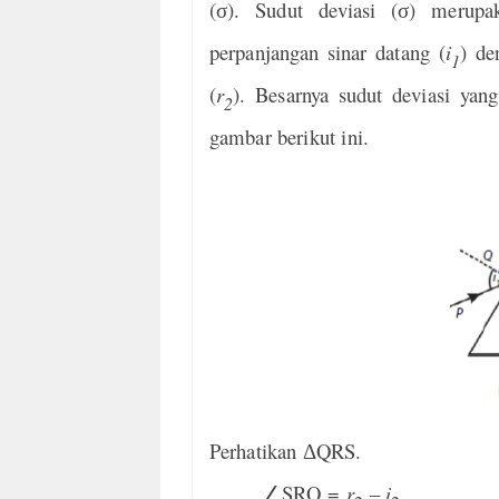
(
). Sudut deviasi (
) merupak
σ
σ
perpanjangan sinar datang (
i
) de
1
(
r
). Besarnya sudut deviasi yang
2
gambar berikut ini.
Perhatikan
QRS.
Δ
∠
SRQ =
r
–
i