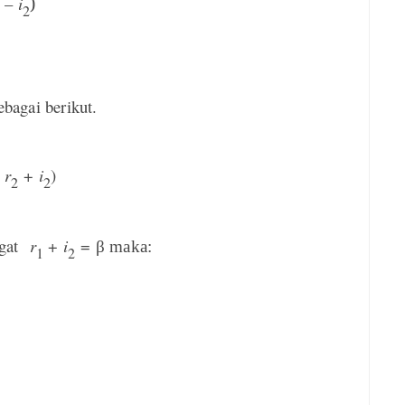
° –
i
)
2
sebagai berikut.
–
r
+
i
)
2
2
ngat
r
+
i
=
β maka:
1
2