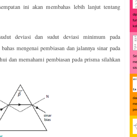
sempatan ini akan membahas lebih lanjut tentang
di
fu
keb
udut deviasi dan sudut deviasi minimum pada
u bahas mengenai pembiasan dan jalannya sinar pada
Se
hui dan memahami pembiasan pada prisma silahkan
me
si
da
me
pe