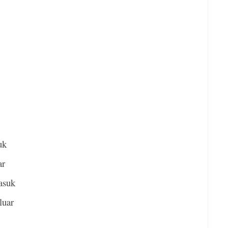
uk
ar
masuk
luar