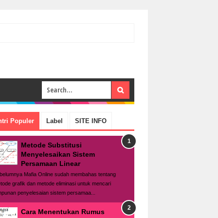
tri Populer
Label
SITE INFO
Metode Substitusi
Menyelesaikan Sistem
Persamaan Linear
belumnya Mafia Online sudah membahas tentang
tode grafik dan metode eliminasi untuk mencari
mpunan penyelesaian sistem persamaa...
Cara Menentukan Rumus