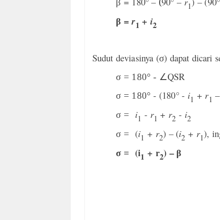
= 180° –
(
90° –
r
) – (90
β
1
=
+
r
i
β
1
2
Sudut deviasinya (
) dapat dicari 
σ
∠
QSR
σ = 180° -
- (180° -
i
+
r
σ = 180°
1
1
i
-
r
+
r
-
i
σ =
1
1
2
2
(
i
+
r
) – (
i
+
r
), i
σ =
1
2
2
1
(i
+ r
) –
σ =
β
1
2