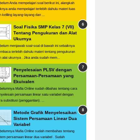
belum Anda mempelajari soal berikut ini, alangkah
iknya anda mempelajari terlebih dahulu materi luas
 keliling layang-layang dan ...
Soal Fisika SMP Kelas 7 (VII)
Tentang Pengukuran dan Alat
Ukurnya
belum menjawab soal-soal di bawah ini sebaiknya
mbaca terlebih dahulu materi tentang pengukuran
n alat ukurnya . Jika anda sudah mem...
Penyelesaian PLSV dengan
Persamaan-Persamaan yang
Ekuivalen
belumnya Mafia Online sudah dibahas tentang cara
nyelesain persamaan linear satu variabel dengan
a substitusi (penggantian). ...
Metode Grafik Menyelesaikan
Sistem Persamaan Linear Dua
Variabel
belumnya Mafia Online sudah membahas tentang
stem persamaan linear dua variabel . Sudah