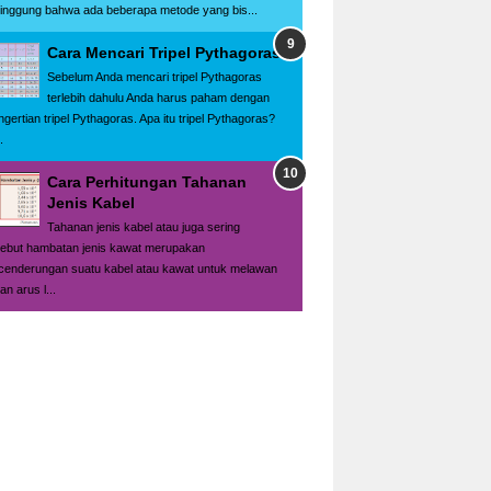
singgung bahwa ada beberapa metode yang bis...
Cara Mencari Tripel Pythagoras
Sebelum Anda mencari tripel Pythagoras
terlebih dahulu Anda harus paham dengan
ngertian tripel Pythagoras. Apa itu tripel Pythagoras?
.
Cara Perhitungan Tahanan
Jenis Kabel
Tahanan jenis kabel atau juga sering
sebut hambatan jenis kawat merupakan
cenderungan suatu kabel atau kawat untuk melawan
ran arus l...