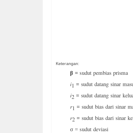
Keterangan:
sudut pembias prisma
β =
i
sudut datang sinar mas
=
1
i
sudut datang sinar kelu
=
2
r
sudut bias dari sinar 
=
1
r
sudut bias dari sinar ke
=
2
sudut deviasi
σ =