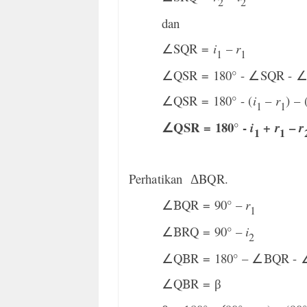
2
2
dan
∠
SQR =
i
–
r
1
1
∠
QSR = 180° -
∠
SQR -
∠
QSR = 180° - (
i
–
r
) – 
1
1
QSR = 180° -
+
–
∠
i
r
r
1
1
Perhatikan
BQR.
Δ
∠B
QR = 90° –
r
1
∠B
RQ = 90° –
i
2
∠
Q
B
R = 180° –
∠B
QR -
∠
Q
B
R =
β