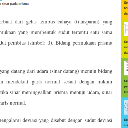
Se
ba
dan
buat dari gelas tembus cahaya (transparan) yang
ermukaan yang membentuk sudut tertentu satu sama
udut pembias (simbol:
). Bidang permukaan prisma
β
Se
me
da
 yang datang dari udara (sinar datang) menuju bidang
an mendekati garis normal sesuai dengan hukum
Se
pe
tika sinar meninggalkan prisma menuju udara, sinar
car
garis normal.
engalami deviasi yang disebut dengan sudut deviasi
Se
si