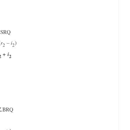
∠
SRQ
(
r
–
i
)
2
2
+
i
2
2
∠B
RQ