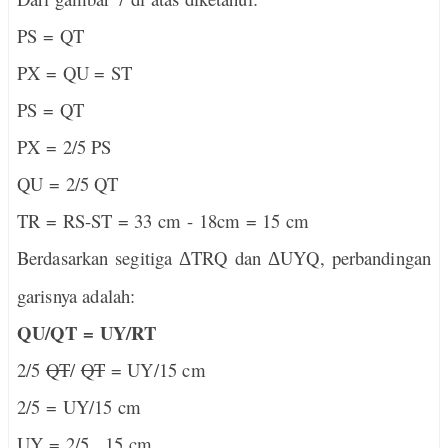
PS = QT
PX = QU = ST
PS = QT
PX = 2/5 PS
QU = 2/5 QT
TR = RS-ST = 33 cm - 18cm = 15 cm
Berdasarkan segitiga
TRQ dan
UYQ, perbandingan
Δ
Δ
garisnya adalah:
QU/QT = UY/RT
2/5
QT
/
QT
= UY/15 cm
2/5 = UY/15 cm
UY = 2/5 . 15 cm