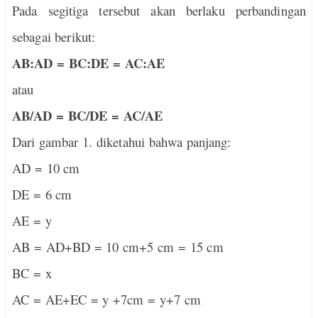
Pada segitiga tersebut akan berlaku perbandingan
sebagai berikut:
AB:AD = BC:DE = AC:AE
atau
AB/AD = BC/DE = AC/AE
Dari gambar 1. diketahui bahwa panjang:
AD = 10 cm
DE = 6 cm
AE = y
AB = AD+BD = 10 cm+5 cm = 15 cm
BC = x
AC = AE+EC = y +7cm = y+7 cm