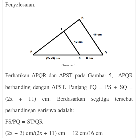
Penyelesaian:
Gambar 5
Perhatikan
PQR dan
PST pada Gambar 5,
PQR
Δ
Δ
Δ
berbanding dengan
PST. Panjang PQ = PS + SQ =
Δ
(2x + 11) cm. Berdasarkan segitiga tersebut
perbandingan garisnya adalah:
PS/PQ = ST/QR
(2x + 3)
cm
/(2x + 11)
cm
= 12
cm
/16
cm