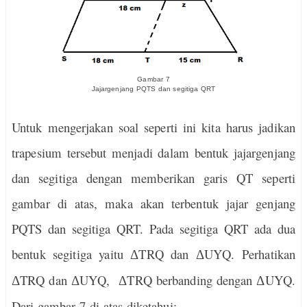
Gambar 7
Jajargenjang PQTS dan segitiga QRT
Untuk mengerjakan soal seperti ini kita harus jadikan
trapesium tersebut menjadi dalam bentuk jajargenjang
dan segitiga dengan memberikan garis QT seperti
gambar di atas, maka akan terbentuk jajar genjang
PQTS dan segitiga QRT. Pada segitiga QRT ada dua
bentuk segitiga yaitu
TRQ dan
UYQ. Perhatikan
Δ
Δ
TRQ dan
UYQ,
TRQ berbanding dengan
UYQ.
Δ
Δ
Δ
Δ
Dari gambar 7 di atas diketahui: