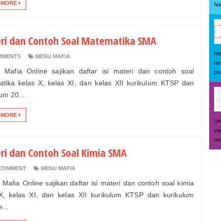
 MORE
Na
ri dan Contoh Soal Matematika SMA
me
MMENTS
MENU MAFIA
ra
t Mafia Online sajikan daftar isi materi dan contoh soal
pos
tika kelas X, kelas XI, dan kelas XII kurikulum KTSP dan
um 20...
 MORE
Un
ya
me
ri dan Contoh Soal Kimia SMA
COMMENT
MENU MAFIA
t Mafia Online sajikan daftar isi materi dan contoh soal kimia
X, kelas XI, dan kelas XII kurikulum KTSP dan kurikulum
...