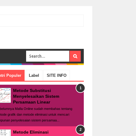
tri Populer
Label
SITE INFO
Metode Substitusi
Menyelesaikan Sistem
Persamaan Linear
belumnya Mafia Online sudah membahas tentang
tode grafik dan metode eliminasi untuk mencari
mpunan penyelesaian sistem persamaa...
Metode Eliminasi