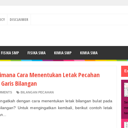
ICY
DISCLAIMER
FISIKA SMP
FISIKA SMA
KIMIA SMP
KIMIA SMA
En
imana Cara Menentukan Letak Pecahan
 Garis Bilangan
MMENTS
BILANGAN PECAHAN
ingatkah dengan cara menentukan letak bilangan bulat pada
Se
bilangan? Untuk mengingatkan kembali, berikut contoh letak
me
hi
n...