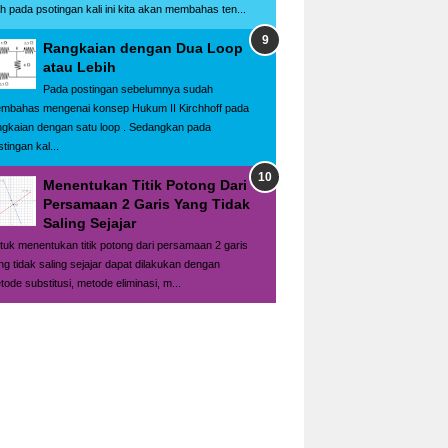
h pada psotingan kali ini kita akan membahas ten...
Rangkaian dengan Dua Loop
atau Lebih
Pada postingan sebelumnya sudah
mbahas mengenai konsep Hukum II Kirchhoff pada
ngkaian dengan satu loop . Sedangkan pada
tingan kal...
Menentukan Titik Potong Dari
Persamaan 2 Garis Yang Tidak
Saling Sejajar
tuk menentukan titik potong dari persamaan 2 garis
ng tidak saling sejajar dapat dilakukan dengan
tode substitusi, metode eliminasi, m...