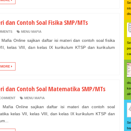
 MORE
Se
si
di
ri dan Contoh Soal Fisika SMP/MTs
MMENTS
MENU MAFIA
 Mafia Online sajikan daftar isi materi dan contoh soal fisika
Se
VII, kelas VIII, dan kelas IX kurikulum KTSP dan kurikulum
pe
car
 MORE
di
ri dan Contoh Soal Matematika SMP/MTs
ke
ali
COMMENT
MENU MAFIA
t Mafia Online sajikan daftar isi materi dan contoh soal
tika kelas VII, kelas VIII, dan kelas IX kurikulum KTSP dan
um...
Se
ba