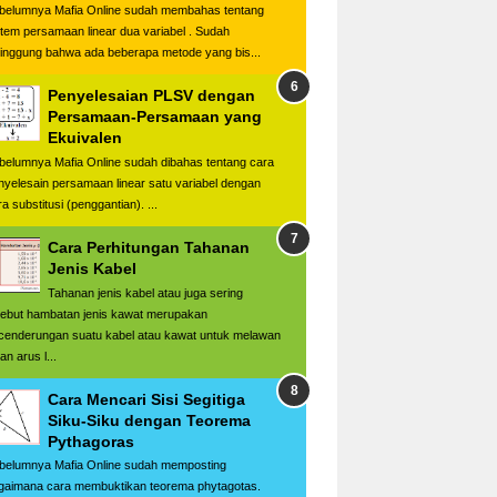
belumnya Mafia Online sudah membahas tentang
stem persamaan linear dua variabel . Sudah
singgung bahwa ada beberapa metode yang bis...
Penyelesaian PLSV dengan
Persamaan-Persamaan yang
Ekuivalen
belumnya Mafia Online sudah dibahas tentang cara
nyelesain persamaan linear satu variabel dengan
a substitusi (penggantian). ...
Cara Perhitungan Tahanan
Jenis Kabel
Tahanan jenis kabel atau juga sering
sebut hambatan jenis kawat merupakan
cenderungan suatu kabel atau kawat untuk melawan
ran arus l...
Cara Mencari Sisi Segitiga
Siku-Siku dengan Teorema
Pythagoras
belumnya Mafia Online sudah memposting
gaimana cara membuktikan teorema phytagotas.