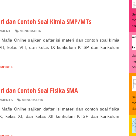
Se
ri dan Contoh Soal Kimia SMP/MTs
me
si
MMENT
MENU MAFIA
t Mafia Online sajikan daftar isi materi dan contoh soal kimia
VII, kelas VIII, dan kelas IX kurikulum KTSP dan kurikulum
da
me
 MORE
pe
ri dan Contoh Soal Fisika SMA
Se
MMENTS
MENU MAFIA
me
 Mafia Online sajikan daftar isi materi dan contoh soal fisika
da
X, kelas XI, dan kelas XII kurikulum KTSP dan kurikulum
..