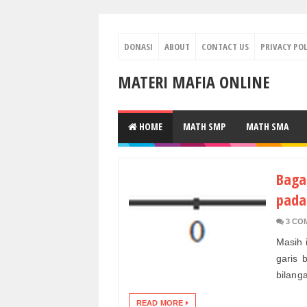
DONASI
ABOUT
CONTACT US
PRIVACY POL
MATERI MAFIA ONLINE
HOME
MATH SMP
MATH SMA
Baga
pada
3 CO
Masih 
garis 
bilanga
READ MORE