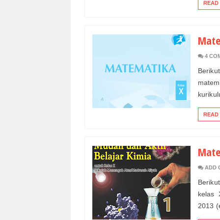
READ
Mate
4 CO
Beriku
matema
kurikul
READ
Mate
ADD 
Beriku
kelas 
2013 (e