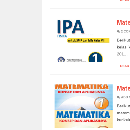
READ
Mate
2 CO
Berikut
kelas 
201...
READ
Mate
ADD 
Beriku
matema
kurikul