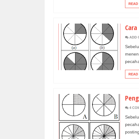
READ
Cara
ADD 
Sebel
menen
pecahan
READ
Peng
4 CO
Sebel
pecaha
posting