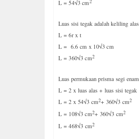
2
L = 54√3 cm
Luas sisi tegak adalah keliling alas
L = 6r x t
L =
6.6 cm x 10√3 cm
2
L = 360√3 cm
Luas permukaan prisma segi enam 
L = 2 x luas alas + luas sisi tegak
2
2
L = 2 x 54√3 cm
+ 360√3 cm
2
2
L = 108√3 cm
+ 360√3 cm
2
L
= 468√3 cm