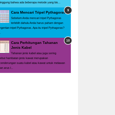
singgung bahwa ada beberapa metode yang bis...
Cara Mencari Tripel Pythagoras
Sebelum Anda mencari tripel Pythagoras
terlebih dahulu Anda harus paham dengan
ngertian tripel Pythagoras. Apa itu tripel Pythagoras?
.
Cara Perhitungan Tahanan
Jenis Kabel
Tahanan jenis kabel atau juga sering
sebut hambatan jenis kawat merupakan
cenderungan suatu kabel atau kawat untuk melawan
ran arus l...