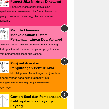
Fungsi Jika Nilainya Diketahui
Pada postingan sebelumnya telah
paparkan cara menentukan nilai fungsi jika rumus
ngsinya diketahui. Sekarang, akan membahas
alikan...
Metode Eliminasi
Menyelesaikan Sistem
Persamaan Linear Dua Variabel
belumnya Mafia Online sudah membahas tentang
tode grafik untuk mencari himpunan penyelesaian
stem persamaaan linear dua variabel ...
Penjumlahan dan
Pengurangan Bentuk Akar
Masih ingatkah Anda dengan penjumlahan
n pengurangan pada bentuk aljabar? Untuk
ngingat kembali tentang penjumlahan dan
ngurangan ...
Contoh Soal dan Pembahasan
Keliling dan luas Layang-
Layang