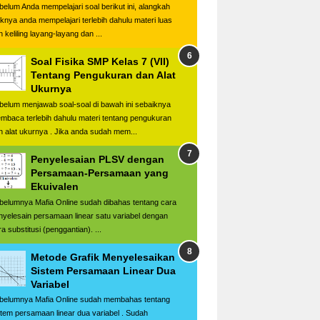
belum Anda mempelajari soal berikut ini, alangkah
iknya anda mempelajari terlebih dahulu materi luas
 keliling layang-layang dan ...
Soal Fisika SMP Kelas 7 (VII)
Tentang Pengukuran dan Alat
Ukurnya
belum menjawab soal-soal di bawah ini sebaiknya
mbaca terlebih dahulu materi tentang pengukuran
n alat ukurnya . Jika anda sudah mem...
Penyelesaian PLSV dengan
Persamaan-Persamaan yang
Ekuivalen
belumnya Mafia Online sudah dibahas tentang cara
nyelesain persamaan linear satu variabel dengan
a substitusi (penggantian). ...
Metode Grafik Menyelesaikan
Sistem Persamaan Linear Dua
Variabel
belumnya Mafia Online sudah membahas tentang
stem persamaan linear dua variabel . Sudah