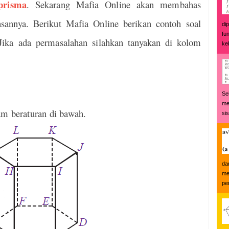
prisma
. Sekarang Mafia Online akan membahas
sannya. Berikut Mafia Online berikan contoh soal
di
fu
Jika ada permasalahan silahkan tanyakan di kolom
keb
Se
me
am beraturan di bawah.
si
da
me
pe