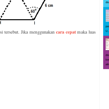
di
pe
cara cepat
si tersebut. Jika menggunakan
maka luas
U..
di
ke
ali