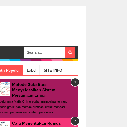
tri Populer
Label
SITE INFO
Metode Substitusi
Menyelesaikan Sistem
Persamaan Linear
belumnya Mafia Online sudah membahas tentang
tode grafik dan metode eliminasi untuk mencari
mpunan penyelesaian sistem persamaa...
Cara Menentukan Rumus