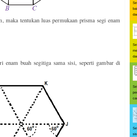
Se
ba
dan
, maka tentukan luas permukaan prisma segi enam
Se
me
da
ri enam buah segitiga sama sisi, seperti gambar di
Se
pe
car
Se
si