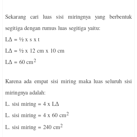
Sekarang cari luas sisi miringnya yang berbentuk
segitiga dengan rumus luas segitiga yaitu:
L∆ = ½ x s x t
L∆ = ½ x 12 cm x 10 cm
2
L∆ = 60 cm
Karena ada empat sisi miring maka luas seluruh sisi
miringnya adalah:
L. sisi miring = 4 x L∆
2
L. sisi miring = 4 x 60 cm
2
L. sisi miring = 240 cm