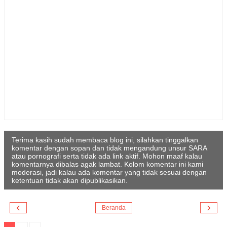
Terima kasih sudah membaca blog ini, silahkan tinggalkan
komentar dengan sopan dan tidak mengandung unsur SARA
atau pornografi serta tidak ada link aktif. Mohon maaf kalau
komentarnya dibalas agak lambat. Kolom komentar ini kami
moderasi, jadi kalau ada komentar yang tidak sesuai dengan
ketentuan tidak akan dipublikasikan.
‹
›
Beranda