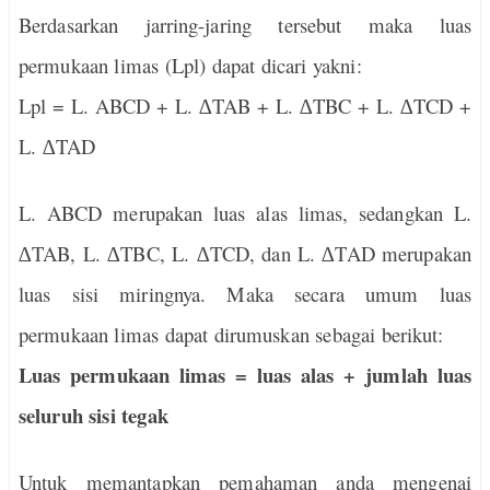
Berdasarkan jarring-jaring tersebut maka luas
permukaan limas (Lpl) dapat dicari yakni:
Lpl = L. ABCD + L.
∆
TAB + L.
∆
TBC + L.
∆
TCD +
L.
∆
TAD
L. ABCD merupakan luas alas limas, sedangkan L.
∆
TAB, L.
∆
TBC, L.
∆
TCD, dan L.
∆
TAD merupakan
luas sisi miringnya. Maka secara umum luas
permukaan limas dapat dirumuskan sebagai berikut:
Luas permukaan limas = luas alas + jumlah luas
seluruh sisi tegak
Untuk memantapkan pemahaman anda mengenai