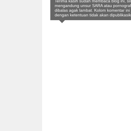
Terima kasih sudah membaca blog ini, s
mengandung unsur SARA atau pornografi 
dibalas agak lambat. Kolom komentar ini
dengan ketentuan tidak akan dipublikasi