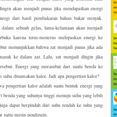
Se
 dingin akan menjadi panas jika mendapatkan energi
me
si
 energi dari hasil pembakaran bahan bakar minyak.
da dalam sebuah gelas, lama-kelamaan akan menjadi
terbuka karena terus-menerus melepaskan energi ke
Se
ba
rsebut menunjukkan bahwa zat menjadi panas jika ada
Na
asuk ke dalam zat. Lalu, zat menjadi dingin jika
tersebut. Energi yang merambat dari suatu benda ke
Se
n suhu dinamakan kalor. Jadi apa pengertian kalor?
me
da
wa pengertian kalor adalah suatu bentuk energi yang
ri benda yang suhunya tinggi menuju suhu yang lebih
juga dapat berpindah dari suhu rendah ke suhu yang
Ap
at yaitu mesin pendingin.
te