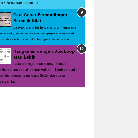
hu? Perhatikan contoh soa...
Cara Cepat Perbandingan
Berbalik Nilai
Banyak orang bertanya di forum yang ada
 facebook, bagaimana cara mengerjakan soal-soal
rbandingan berbalik nilai. Nah pada kesempata...
Rangkaian dengan Dua Loop
atau Lebih
Pada postingan sebelumnya sudah
mbahas mengenai konsep Hukum II Kirchhoff pada
ngkaian dengan satu loop . Sedangkan pada
tingan kal...