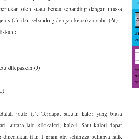
su
iperlukan oleh suatu benda sebanding dengan massa
jenis (c), dan sebanding dengan kenaikan suhu (Δt).
iskan :
di
pe
tau dilepaskan (J)
me
ra
pos
C)
dalah joule (J). Terdapat satuan kalor yang biasa
i, antara lain kilokalori, kalori. Satu kalori dapat
g diperlukan tiap 1 gram air, sehingga suhunya naik