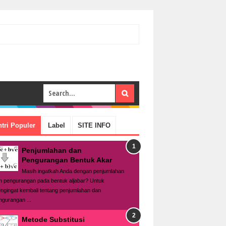
tri Populer
Label
SITE INFO
Penjumlahan dan
Pengurangan Bentuk Akar
Masih ingatkah Anda dengan penjumlahan
n pengurangan pada bentuk aljabar? Untuk
ngingat kembali tentang penjumlahan dan
ngurangan ...
Metode Substitusi