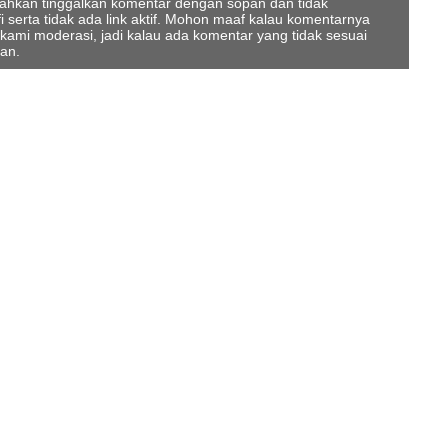
ilahkan tinggalkan komentar dengan sopan dan tidak
serta tidak ada link aktif. Mohon maaf kalau komentarnya
 kami moderasi, jadi kalau ada komentar yang tidak sesuai
kan.