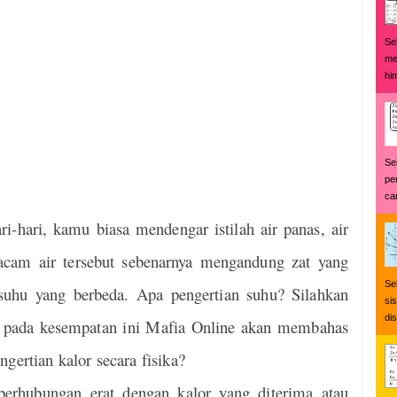
Se
me
hi
Se
pe
car
i-hari, kamu biasa mendengar istilah air panas, air
macam air tersebut sebenarnya mengandung zat yang
Se
 suhu yang berbeda. Apa pengertian suhu? Silahkan
si
di
i pada kesempatan ini Mafia Online akan membahas
gertian kalor secara fisika?
berhubungan erat dengan kalor yang diterima atau