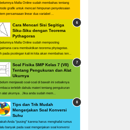
belumnya Mafia Online sudah membahas tentang
tode grafik untuk mencari himpunan penyelesaian
stem persamaaan linear dua variabel ...
Cara Mencari Sisi Segitiga
Siku-Siku dengan Teorema
Pythagoras
belumnya Mafia Online sudah memposting
gaimana cara membuktikan teorema phytagotas.
h pada psotingan kali ini kita akan membahas ten...
Soal Fisika SMP Kelas 7 (VII)
Tentang Pengukuran dan Alat
Ukurnya
belum menjawab soal-soal di bawah ini sebaiknya
mbaca terlebih dahulu materi tentang pengukuran
n alat ukurnya . Jika anda sudah mem...
Tips dan Trik Mudah
Mengerjakan Soal Konversi
Suhu
akah Anda "pusing" karena harus menghafal rumus
rlalu banyak pada saat mengerjakan soal konversi