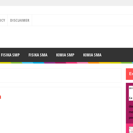
ICY
DISCLAIMER
FISIKA SMP
FISIKA SMA
KIMIA SMP
KIMIA SMA
En
a
da
me
pe