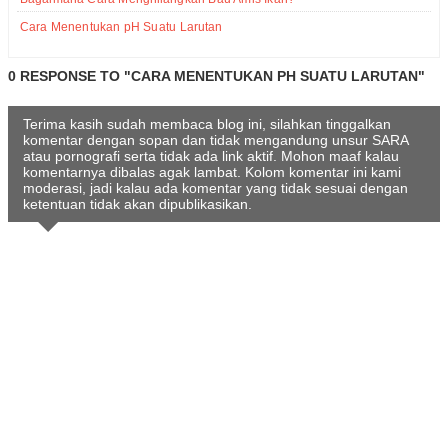
Cara Menentukan pH Suatu Larutan
0 RESPONSE TO "CARA MENENTUKAN PH SUATU LARUTAN"
Terima kasih sudah membaca blog ini, silahkan tinggalkan
komentar dengan sopan dan tidak mengandung unsur SARA
atau pornografi serta tidak ada link aktif. Mohon maaf kalau
komentarnya dibalas agak lambat. Kolom komentar ini kami
moderasi, jadi kalau ada komentar yang tidak sesuai dengan
ketentuan tidak akan dipublikasikan.