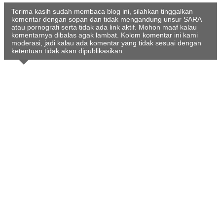
Terima kasih sudah membaca blog ini, silahkan tinggalkan
komentar dengan sopan dan tidak mengandung unsur SARA
atau pornografi serta tidak ada link aktif. Mohon maaf kalau
komentarnya dibalas agak lambat. Kolom komentar ini kami
moderasi, jadi kalau ada komentar yang tidak sesuai dengan
ketentuan tidak akan dipublikasikan.