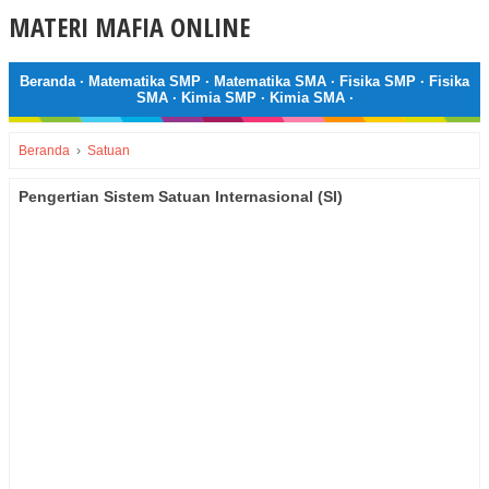
MATERI MAFIA ONLINE
Beranda
·
Matematika SMP
·
Matematika SMA
·
Fisika SMP
·
Fisika
SMA
·
Kimia SMP
·
Kimia SMA
·
Beranda
›
Satuan
Pengertian Sistem Satuan Internasional (SI)