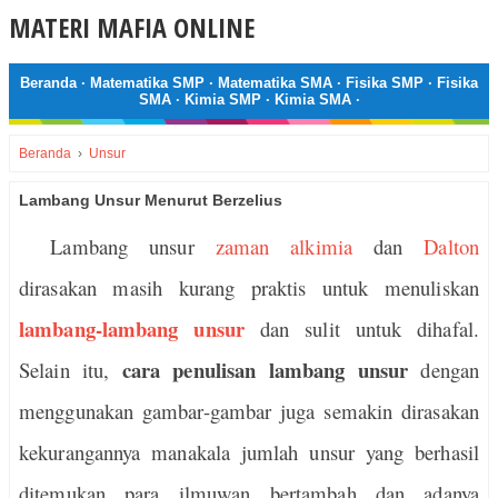
MATERI MAFIA ONLINE
Beranda
·
Matematika SMP
·
Matematika SMA
·
Fisika SMP
·
Fisika
SMA
·
Kimia SMP
·
Kimia SMA
·
Beranda
›
Unsur
Lambang Unsur Menurut Berzelius
Lambang unsur
zaman alkimia
dan
Dalton
dirasakan masih kurang praktis untuk menuliskan
lambang-lambang unsur
dan sulit untuk dihafal.
cara penulisan lambang unsur
Selain itu,
dengan
menggunakan gambar-gambar juga semakin dirasakan
kekurangannya manakala jumlah unsur yang berhasil
ditemukan para ilmuwan bertambah dan adanya