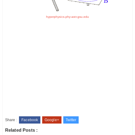
hyperphysics.phy-astr.gsu.edu
Share :
Facebook
Google+
Twitter
Related Posts :