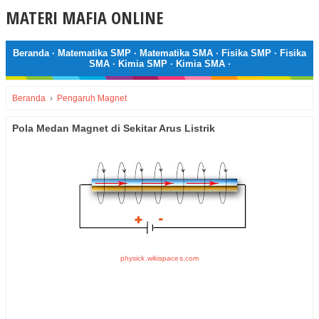
MATERI MAFIA ONLINE
Beranda
·
Matematika SMP
·
Matematika SMA
·
Fisika SMP
·
Fisika
SMA
·
Kimia SMP
·
Kimia SMA
·
Beranda
›
Pengaruh Magnet
Pola Medan Magnet di Sekitar Arus Listrik
physick.wikispaces.com