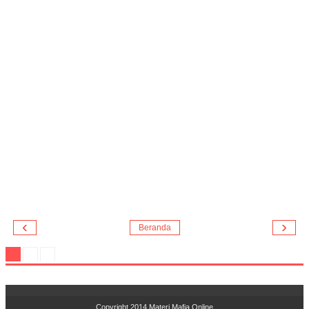
‹
›
Beranda
Copyright 2014
Materi Mafia Online