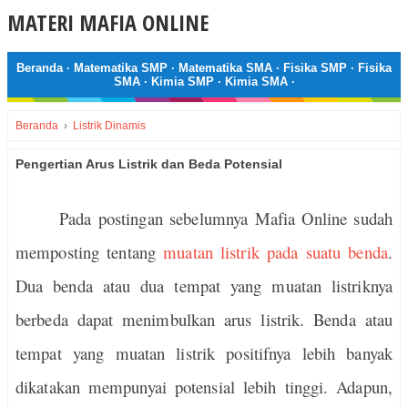
MATERI MAFIA ONLINE
Beranda
·
Matematika SMP
·
Matematika SMA
·
Fisika SMP
·
Fisika
SMA
·
Kimia SMP
·
Kimia SMA
·
Beranda
›
Listrik Dinamis
Pengertian Arus Listrik dan Beda Potensial
Pada postingan sebelumnya Mafia Online sudah
memposting tentang
muatan listrik pada suatu benda
.
Dua benda atau dua tempat yang muatan listriknya
berbeda dapat menimbulkan arus listrik. Benda atau
tempat yang muatan listrik positifnya lebih banyak
dikatakan mempunyai potensial lebih tinggi. Adapun,