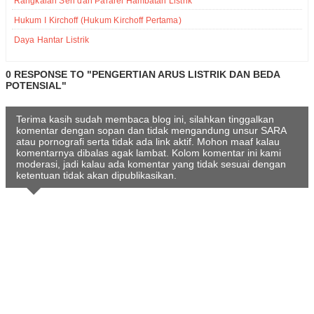
Rangkaian Seri dan Pararel Hambatan Listrik
Hukum I Kirchoff (Hukum Kirchoff Pertama)
Daya Hantar Listrik
0 RESPONSE TO "PENGERTIAN ARUS LISTRIK DAN BEDA
POTENSIAL"
Terima kasih sudah membaca blog ini, silahkan tinggalkan
komentar dengan sopan dan tidak mengandung unsur SARA
atau pornografi serta tidak ada link aktif. Mohon maaf kalau
komentarnya dibalas agak lambat. Kolom komentar ini kami
moderasi, jadi kalau ada komentar yang tidak sesuai dengan
ketentuan tidak akan dipublikasikan.