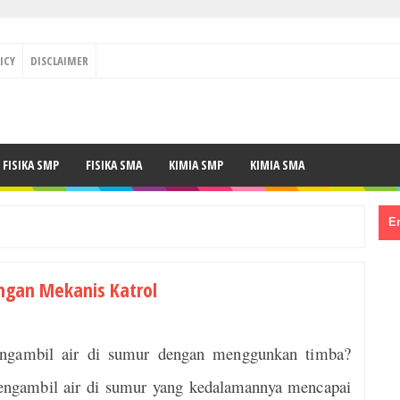
ICY
DISCLAIMER
FISIKA SMP
FISIKA SMA
KIMIA SMP
KIMIA SMA
En
ngan Mekanis Katrol
engambil air di sumur dengan menggunkan timba?
engambil air di sumur yang kedalamannya mencapai