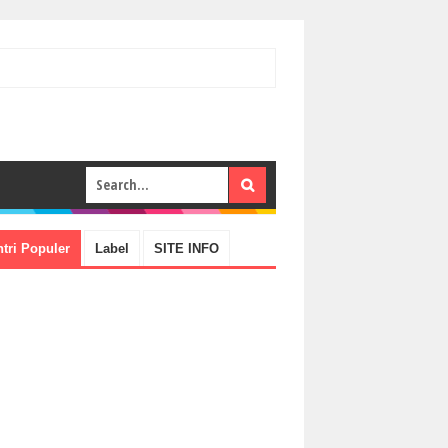
tri Populer
Label
SITE INFO