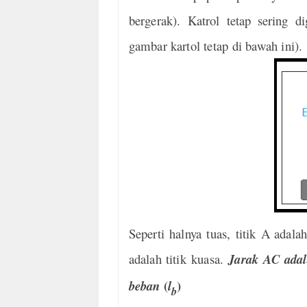
bergerak). Katrol tetap
sering d
gambar kartol tetap di bawah ini).
Seperti halnya tuas, titik A
adalah
adalah
titik kuasa.
Jarak AC adal
(
)
beban
l
b