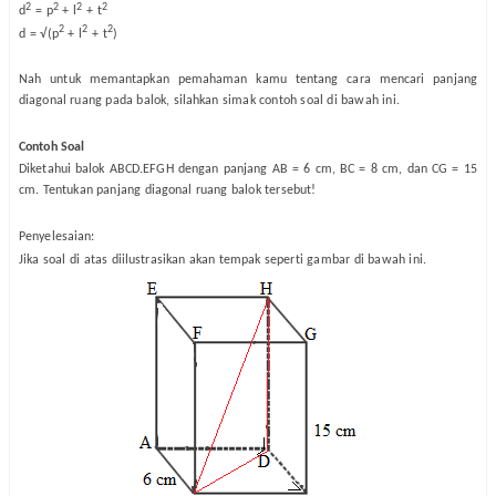
2
2
2
2
d
= p
+ l
+ t
2
2
2
d = √(p
+ l
+ t
)
Nah untuk memantapkan pemahaman kamu tentang cara mencari panjang
diagonal ruang pada balok, silahkan simak contoh soal di bawah ini.
Contoh Soal
Diketahui balok ABCD.EFGH dengan panjang AB = 6 cm, BC = 8 cm, dan CG = 15
cm. Tentukan panjang diagonal ruang balok tersebut!
Penyelesaian:
Jika soal di atas diilustrasikan akan tempak seperti gambar di bawah ini.