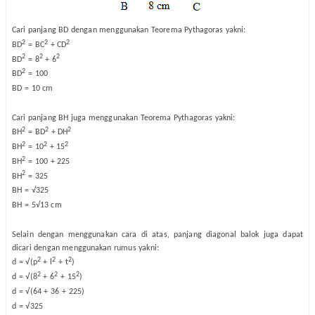
Cari panjang BD dengan menggunakan Teorema Pythagoras yakni:
2
2
2
BD
= BC
+ CD
2
2
2
BD
= 8
+ 6
2
BD
= 100
BD = 10 cm
Cari panjang BH juga menggunakan Teorema Pythagoras yakni:
2
2
2
BH
= BD
+ DH
2
2
2
BH
= 10
+ 15
2
BH
= 100 + 225
2
BH
= 325
BH = √325
BH = 5√13 cm
Selain dengan menggunakan cara di atas, panjang diagonal balok juga dapat
dicari dengan menggunakan rumus yakni:
2
2
2
d = √(p
+ l
+ t
)
2
2
2
d = √(8
+ 6
+ 15
)
d = √(64 + 36 + 225)
d = √325