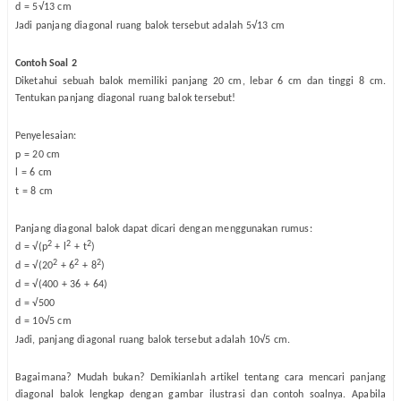
d = 5√13 cm
Jadi panjang diagonal ruang balok tersebut adalah 5√13 cm
Contoh Soal 2
Diketahui sebuah balok memiliki panjang 20 cm, lebar 6 cm dan tinggi 8 cm.
Tentukan panjang diagonal ruang balok tersebut!
Penyelesaian:
p = 20 cm
l = 6 cm
t = 8 cm
Panjang diagonal balok dapat dicari dengan menggunakan rumus:
2
2
2
d = √(p
+ l
+ t
)
2
2
2
d = √(20
+ 6
+ 8
)
d = √(400 + 36 + 64)
d = √500
d = 10√5 cm
Jadi, panjang diagonal ruang balok tersebut adalah 10√5 cm.
Bagaimana? Mudah bukan? Demikianlah artikel tentang cara mencari panjang
diagonal balok lengkap dengan gambar ilustrasi dan contoh soalnya. Apabila