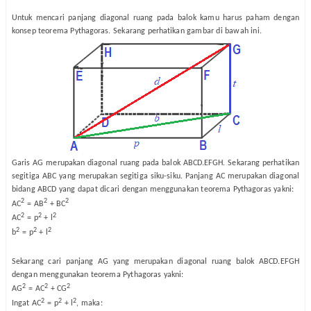
Untuk mencari panjang diagonal ruang pada balok kamu harus paham dengan
konsep teorema Pythagoras. Sekarang perhatikan gambar di bawah ini.
Garis AG merupakan diagonal ruang pada balok ABCD.EFGH. Sekarang perhatikan
segitiga ABC yang merupakan segitiga siku-siku. Panjang AC merupakan diagonal
bidang ABCD yang dapat dicari dengan menggunakan teorema Pythagoras yakni:
2
2
2
AC
= AB
+ BC
2
2
2
AC
= p
+ l
2
2
2
b
= p
+ l
Sekarang cari panjang AG yang merupakan diagonal ruang balok ABCD.EFGH
dengan menggunakan teorema Pythagoras yakni:
2
2
2
AG
= AC
+ CG
2
2
2
Ingat AC
= p
+ l
, maka: