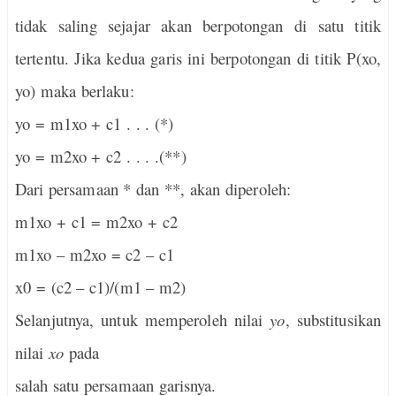
tidak saling sejajar akan berpotongan di satu titik
tertentu. Jika kedua garis ini berpotongan di titik P(xo,
yo) maka berlaku:
yo = m1xo + c1 . . . (*)
yo = m2xo + c2 . . . .(**)
Dari persamaan * dan **, akan diperoleh:
m1xo + c1 = m2xo + c2
m1xo – m2xo = c2 – c1
x0 = (c2 – c1)/(m1 – m2)
Selanjutnya, untuk memperoleh nilai
yo
, substitusikan
nilai
xo
pada
salah satu persamaan garisnya.