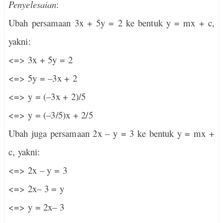
Penyelesaian
:
Ubah persamaan 3x + 5y = 2 ke bentuk y = mx + c,
yakni:
<=> 3x + 5y = 2
<=> 5y = –3x + 2
<=> y = (–3x + 2)/5
<=> y = (–3/5)x + 2/5
Ubah juga persamaan 2x – y = 3 ke bentuk y = mx +
c, yakni:
<=> 2x – y = 3
<=> 2x– 3 = y
<=> y = 2x– 3