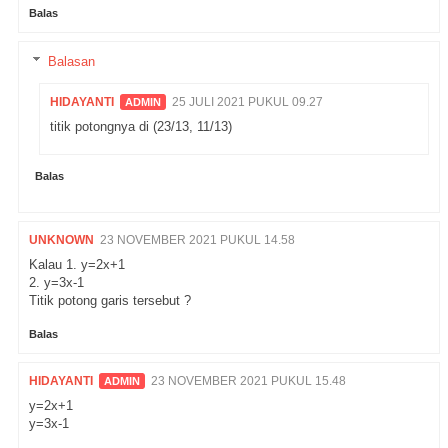
Balas
Balasan
HIDAYANTI
25 JULI 2021 PUKUL 09.27
titik potongnya di (23/13, 11/13)
Balas
UNKNOWN
23 NOVEMBER 2021 PUKUL 14.58
Kalau 1. y=2x+1
2. y=3x-1
Titik potong garis tersebut ?
Balas
HIDAYANTI
23 NOVEMBER 2021 PUKUL 15.48
y=2x+1
y=3x-1