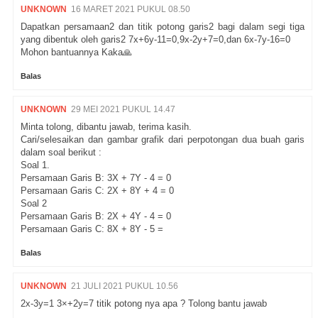
UNKNOWN
16 MARET 2021 PUKUL 08.50
Dapatkan persamaan2 dan titik potong garis2 bagi dalam segi tiga
yang dibentuk oleh garis2 7x+6y-11=0,9x-2y+7=0,dan 6x-7y-16=0
Mohon bantuannya Kaka🙏
Balas
UNKNOWN
29 MEI 2021 PUKUL 14.47
Minta tolong, dibantu jawab, terima kasih.
Cari/selesaikan dan gambar grafik dari perpotongan dua buah garis
dalam soal berikut :
Soal 1.
Persamaan Garis B: 3X + 7Y - 4 = 0
Persamaan Garis C: 2X + 8Y + 4 = 0
Soal 2
Persamaan Garis B: 2X + 4Y - 4 = 0
Persamaan Garis C: 8X + 8Y - 5 =
Balas
UNKNOWN
21 JULI 2021 PUKUL 10.56
2x-3y=1 3×+2y=7 titik potong nya apa ? Tolong bantu jawab