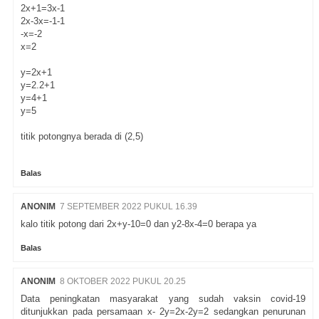
2x+1=3x-1
2x-3x=-1-1
-x=-2
x=2
y=2x+1
y=2.2+1
y=4+1
y=5
titik potongnya berada di (2,5)
Balas
ANONIM
7 SEPTEMBER 2022 PUKUL 16.39
kalo titik potong dari 2x+y-10=0 dan y2-8x-4=0 berapa ya
Balas
ANONIM
8 OKTOBER 2022 PUKUL 20.25
Data peningkatan masyarakat yang sudah vaksin covid-19
ditunjukkan pada persamaan x- 2y=2x-2y=2 sedangkan penurunan