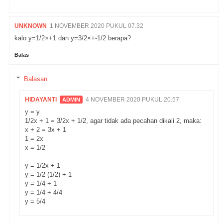
UNKNOWN
1 NOVEMBER 2020 PUKUL 07.32
kalo y=1/2×+1 dan y=3/2×+-1/2 berapa?
Balas
Balasan
HIDAYANTI
4 NOVEMBER 2020 PUKUL 20.57
y = y
1/2x + 1 = 3/2x + 1/2, agar tidak ada pecahan dikali 2, maka:
x + 2 = 3x + 1
1 = 2x
x = 1/2
y = 1/2x + 1
y = 1/2 (1/2) + 1
y = 1/4 + 1
y = 1/4 + 4/4
y = 5/4