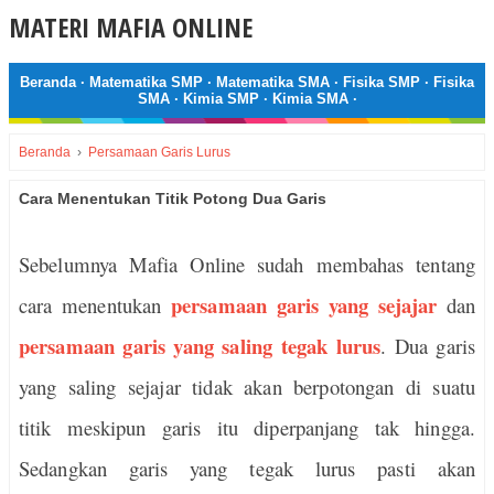
MATERI MAFIA ONLINE
Beranda
·
Matematika SMP
·
Matematika SMA
·
Fisika SMP
·
Fisika
SMA
·
Kimia SMP
·
Kimia SMA
·
Beranda
›
Persamaan Garis Lurus
Cara Menentukan Titik Potong Dua Garis
Sebelumnya Mafia Online sudah membahas tentang
persamaan garis yang sejajar
cara menentukan
dan
persamaan garis yang saling tegak lurus
. Dua garis
yang saling sejajar tidak akan berpotongan di suatu
titik meskipun garis itu diperpanjang tak hingga.
Sedangkan garis yang tegak lurus pasti akan