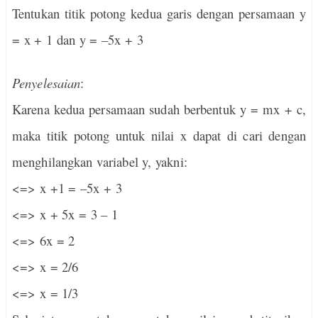
Tentukan titik potong kedua garis dengan persamaan y
= x + 1 dan y = –5x + 3
Penyelesaian
:
Karena kedua persamaan sudah berbentuk y = mx + c,
maka titik potong untuk nilai x dapat di cari dengan
menghilangkan variabel y, yakni:
<=> x +1 = –5x + 3
<=> x + 5x = 3 – 1
<=> 6x = 2
<=> x = 2/6
<=> x = 1/3