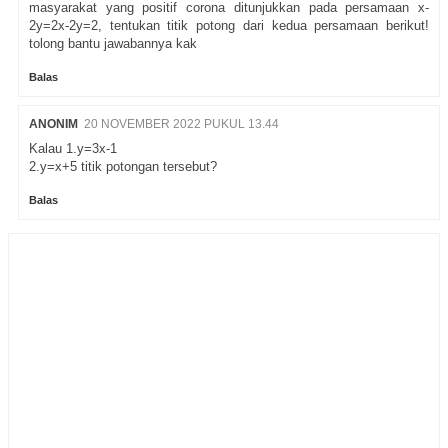
masyarakat yang positif corona ditunjukkan pada persamaan x-
2y=2x-2y=2, tentukan titik potong dari kedua persamaan berikut!
tolong bantu jawabannya kak
Balas
ANONIM
20 NOVEMBER 2022 PUKUL 13.44
Kalau 1.y=3x-1
2.y=x+5 titik potongan tersebut?
Balas