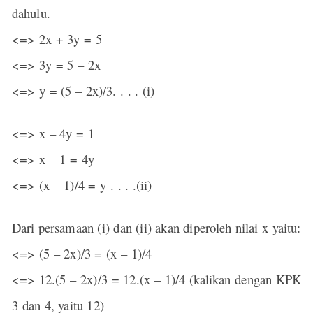
dahulu.
<=> 2x + 3y = 5
<=> 3y = 5 – 2x
<=> y = (5 – 2x)/3. . . . (i)
<=> x – 4y = 1
<=> x – 1 = 4y
<=> (x – 1)/4 = y . . . .(ii)
Dari persamaan (i) dan (ii) akan diperoleh nilai x yaitu:
<=> (5 – 2x)/3 = (x – 1)/4
<=> 12.(5 – 2x)/3 = 12.(x – 1)/4 (kalikan dengan KPK
3 dan 4, yaitu 12)