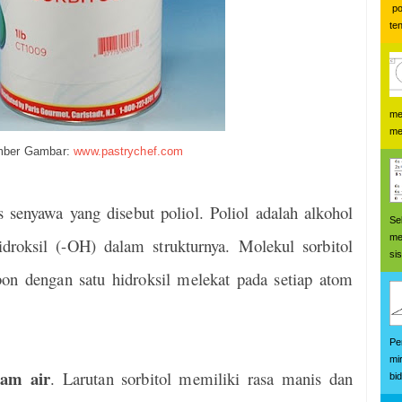
po
te
me
me
ber Gambar:
www.pastrychef.com
senyawa yang disebut poliol. Poliol adalah alkohol
Se
me
droksil (-OH) dalam strukturnya. Molekul sorbitol
si
bon dengan satu hidroksil melekat pada setiap atom
Pe
mi
lam air
. Larutan sorbitol memiliki rasa manis dan
bi