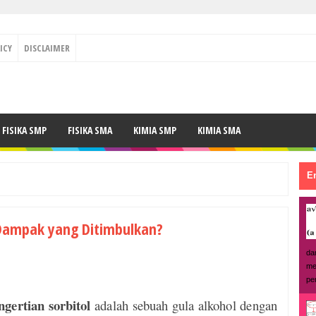
ICY
DISCLAIMER
FISIKA SMP
FISIKA SMA
KIMIA SMP
KIMIA SMA
En
 Dampak yang Ditimbulkan?
da
me
pe
ngertian sorbitol
adalah sebuah gula alkohol dengan