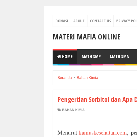
DONASI
ABOUT
CONTACT US
PRIVACY POL
MATERI MAFIA ONLINE
HOME
MATH SMP
MATH SMA
Beranda
›
Bahan Kimia
Pengertian Sorbitol dan Apa
BAHAN KIMIA
pe
Menurut
kamuskesehatan.com
,