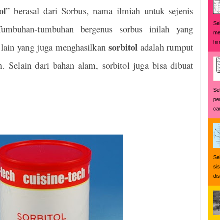
ol
” berasal dari Sorbus, nama ilmiah untuk sejenis
Se
umbuhan-tumbuhan bergenus sorbus inilah yang
me
hi
sorbitol
lain yang juga menghasilkan
adalah rumput
. Selain dari bahan alam, sorbitol juga bisa dibuat
Se
pe
car
Se
si
di