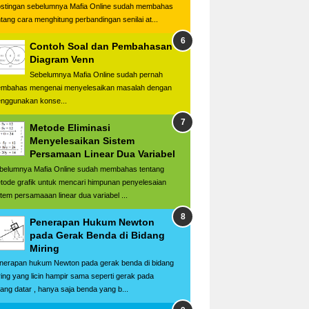
stingan sebelumnya Mafia Online sudah membahas
ntang cara menghitung perbandingan senilai at...
Contoh Soal dan Pembahasan
Diagram Venn
Sebelumnya Mafia Online sudah pernah
mbahas mengenai menyelesaikan masalah dengan
nggunakan konse...
Metode Eliminasi
Menyelesaikan Sistem
Persamaan Linear Dua Variabel
belumnya Mafia Online sudah membahas tentang
tode grafik untuk mencari himpunan penyelesaian
stem persamaaan linear dua variabel ...
Penerapan Hukum Newton
pada Gerak Benda di Bidang
Miring
nerapan hukum Newton pada gerak benda di bidang
ring yang licin hampir sama seperti gerak pada
dang datar , hanya saja benda yang b...