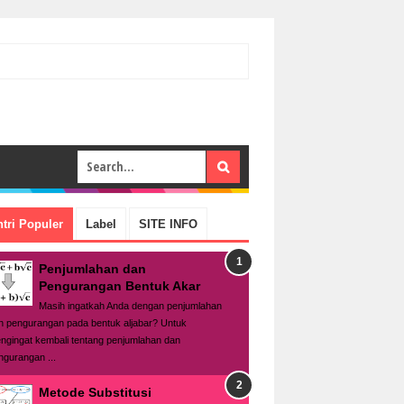
tri Populer
Label
SITE INFO
Penjumlahan dan
Pengurangan Bentuk Akar
Masih ingatkah Anda dengan penjumlahan
n pengurangan pada bentuk aljabar? Untuk
ngingat kembali tentang penjumlahan dan
ngurangan ...
Metode Substitusi