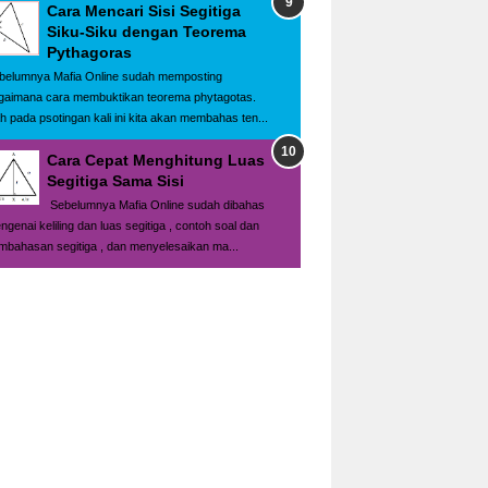
Cara Mencari Sisi Segitiga
Siku-Siku dengan Teorema
Pythagoras
belumnya Mafia Online sudah memposting
gaimana cara membuktikan teorema phytagotas.
h pada psotingan kali ini kita akan membahas ten...
Cara Cepat Menghitung Luas
Segitiga Sama Sisi
Sebelumnya Mafia Online sudah dibahas
ngenai keliling dan luas segitiga , contoh soal dan
mbahasan segitiga , dan menyelesaikan ma...