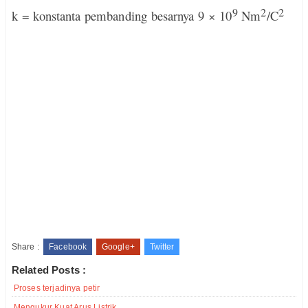
9
2
2
k = konstanta pembanding besarnya 9 × 10
Nm
/C
Share :
Facebook
Google+
Twitter
Related Posts :
Proses terjadinya petir
Mengukur Kuat Arus Listrik