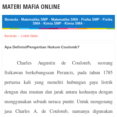
MATERI MAFIA ONLINE
Beranda
·
Matematika SMP
·
Matematika SMA
·
Fisika SMP
·
Fisika
SMA
·
Kimia SMP
·
Kimia SMA
·
Beranda
›
Listrik Statis
Apa Definisi/Pengertian Hukum Coulomb?
Charles Augustin de Coulomb, seorang
fisikawan berkebangsaan Perancis, pada tahun 1785
pertama kali yang meneliti hubungan gaya listrik
dengan dua muatan dan jarak antara keduanya dengan
menggunakan sebuah neraca puntir. Untuk mengenang
jasa Charles A. de Coulomb, namanya digunakan