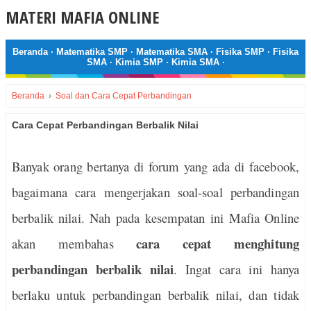
MATERI MAFIA ONLINE
Beranda
·
Matematika SMP
·
Matematika SMA
·
Fisika SMP
·
Fisika
SMA
·
Kimia SMP
·
Kimia SMA
·
Beranda
›
Soal dan Cara Cepat Perbandingan
Cara Cepat Perbandingan Berbalik Nilai
Banyak orang bertanya di forum yang ada di facebook,
bagaimana cara mengerjakan soal-soal perbandingan
berbalik nilai. Nah pada kesempatan ini Mafia Online
cara cepat menghitung
akan membahas
perbandingan berbalik nilai
. Ingat cara ini hanya
berlaku untuk perbandingan berbalik nilai, dan tidak