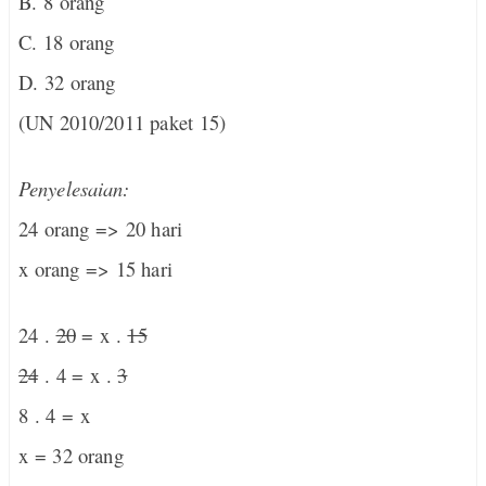
B. 8 orang
C. 18 orang
D. 32 orang
(UN 2010/2011 paket 15)
Penyelesaian:
24 orang => 20 hari
x orang => 15 hari
24 .
20
= x .
15
24
. 4 = x .
3
8 . 4 = x
x = 32 orang