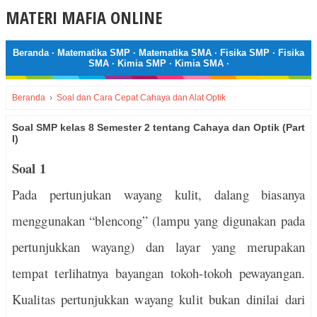
MATERI MAFIA ONLINE
Beranda
·
Matematika SMP
·
Matematika SMA
·
Fisika SMP
·
Fisika
SMA
·
Kimia SMP
·
Kimia SMA
·
Beranda
›
Soal dan Cara Cepat Cahaya dan Alat Optik
Soal SMP kelas 8 Semester 2 tentang Cahaya dan Optik (Part
I)
Soal 1
Pada pertunjukan wayang kulit, dalang biasanya
menggunakan “blencong” (lampu yang digunakan pada
pertunjukkan wayang) dan layar yang merupakan
tempat terlihatnya bayangan tokoh-tokoh pewayangan.
Kualitas pertunjukkan wayang kulit bukan dinilai dari