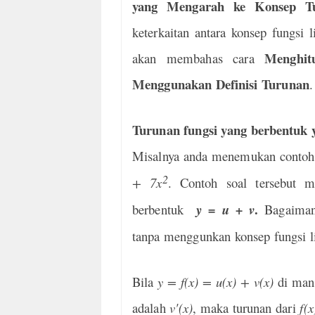
yang Mengarah ke Konsep T
keterkaitan antara konsep fungsi 
Menghit
akan membahas cara
Menggunakan Definisi Turunan
.
Turunan fungsi yang berbentuk 
Misalnya anda menemukan contoh so
2
+ 7x
. Contoh soal tersebut m
.
berbentuk
y = u + v
Bagaiman
tanpa menggunkan konsep fungsi l
Bila
y = f(x) = u(x) + v(x)
di man
adalah
v'(x)
, maka turunan dari
f(x