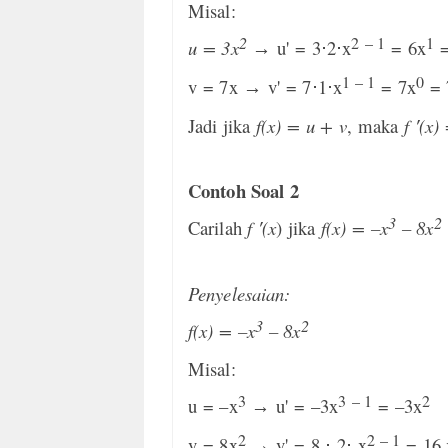
Misal:
2
2
– 1
1
u = 3x
u' = 3
⋅
2
⋅
x
= 6x
=
→
1 – 1
0
v = 7x
v' = 7
⋅
1
⋅
x
= 7x
= 
→
Jadi jika
f(x) = u + v
, maka
f ′(x
Contoh Soal 2
3
2
Carilah
f ′(x
) jika
f(x) = –x
– 8x
Penyelesaian:
3
2
f(x) = –x
– 8x
Misal:
3
3
– 1
2
u = –x
u' = –3x
= –3x
→
2
2 – 1
v = 8x
v' = 8
⋅
2
⋅
x
= 16 
→