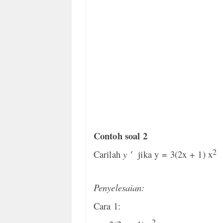
Contoh soal 2
2
Carilah
y ′
jika y = 3(2x + 1) x
Penyelesaian:
Cara 1:
2