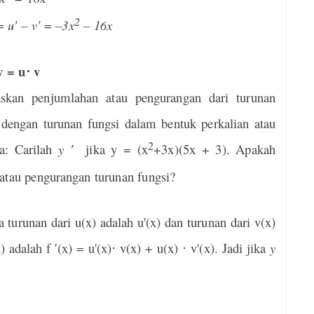
2
= u' – v'
=
–3x
– 16x
y = u
v
⋅
askan penjumlahan atau pengurangan dari turunan
 dengan turunan fungsi dalam bentuk perkalian atau
2
ya: Carilah
y ′
jika y = (x
+3x)(5x + 3). Apakah
atau pengurangan turunan fungsi?
 turunan dari u(x) adalah u'(x) dan turunan dari
v(x)
) adalah f ′(x) = u'(x)
⋅
v(x) + u(x)
⋅
v'(x).
Jadi jika
y