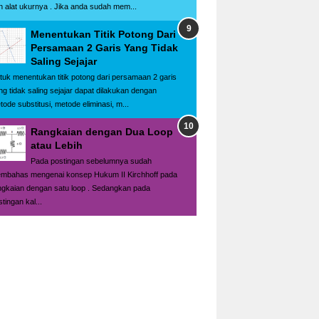
n alat ukurnya . Jika anda sudah mem...
Menentukan Titik Potong Dari
Persamaan 2 Garis Yang Tidak
Saling Sejajar
tuk menentukan titik potong dari persamaan 2 garis
ng tidak saling sejajar dapat dilakukan dengan
tode substitusi, metode eliminasi, m...
Rangkaian dengan Dua Loop
atau Lebih
Pada postingan sebelumnya sudah
mbahas mengenai konsep Hukum II Kirchhoff pada
ngkaian dengan satu loop . Sedangkan pada
tingan kal...