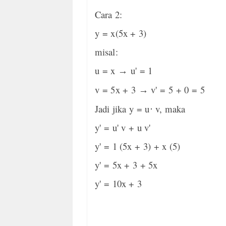
Cara 2:
y = x(5x + 3)
misal:
u = x
u' = 1
→
v = 5x + 3
v' = 5 + 0 = 5
→
Jadi jika y = u
⋅
v, maka
y' = u' v + u v'
y' = 1 (5x + 3) + x (5)
y' = 5x + 3 + 5x
y' = 10x + 3