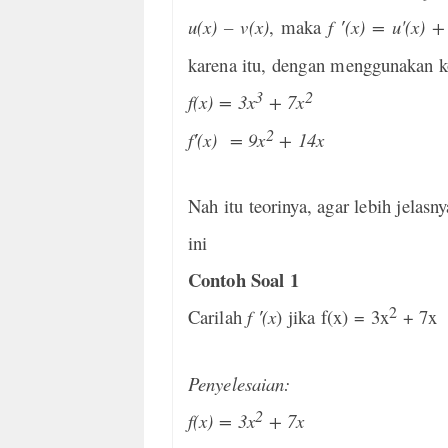
u(x) – v(x)
, maka
f ′(x) = u'(x) +
karena itu, dengan menggunakan k
3
2
f(x) = 3x
+ 7x
2
f′(x) = 9x
+ 14x
Nah itu teorinya, agar lebih jelasn
ini
Contoh Soal 1
2
Carilah
f ′(x
) jika f(x) = 3x
+ 7x
Penyelesaian:
2
f(x) = 3x
+ 7x