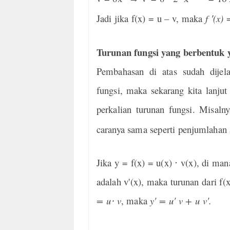
Jadi jika f(x) = u – v, maka
f ′(x) 
Turunan fungsi yang berbentuk 
Pembahasan di atas sudah dijel
fungsi, maka sekarang kita lanjut
perkalian turunan fungsi. Misaln
caranya sama seperti penjumlahan 
Jika y = f(x) = u(x)
⋅
v(x), di mana
adalah v'(x), maka turunan dari f(x
= u
⋅
v
, maka
y' = u' v + u v'.