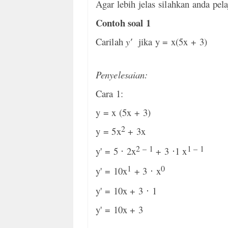
Agar lebih jelas silahkan anda pela
Contoh soal 1
Carilah
y′
jika y = x(5x + 3)
Penyelesaian:
Cara 1:
y = x (5x + 3)
2
y = 5x
+ 3x
2 – 1
1 – 1
y' = 5
⋅
2x
+ 3
⋅
1 x
1
0
y' = 10x
+ 3
⋅
x
y' = 10x + 3
⋅
1
y' = 10x + 3