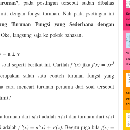
urunan”
, pada
postingan tersebut sudah dibahas
limit dengan fungsi turunan. Nah pada psotingan ini
Se
me
ung Turunan Fungsi yang Sederhana dengan
hi
 Oke, langsung saja ke pokok bahasan.
y = u ± v
Se
si
3
al seperti berikut ini. Carilah
f ′(x
) jika
f(x) = 3x
di
erupakan salah satu contoh turunan fungsi yang
a cara mencari turunan pertama dari soal tersebut
Se
imit?
pe
car
a turunan dari
u(x)
adalah
u'(x)
dan turunan dari
v(x)
)
adalah
f ′(x) = u'(x) + v'(x)
. Begitu juga bila
f(x) =