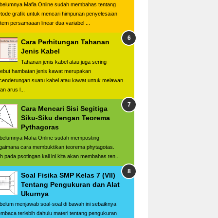
belumnya Mafia Online sudah membahas tentang
tode grafik untuk mencari himpunan penyelesaian
stem persamaaan linear dua variabel ...
Cara Perhitungan Tahanan
Jenis Kabel
Tahanan jenis kabel atau juga sering
sebut hambatan jenis kawat merupakan
cenderungan suatu kabel atau kawat untuk melawan
ran arus l...
Cara Mencari Sisi Segitiga
Siku-Siku dengan Teorema
Pythagoras
belumnya Mafia Online sudah memposting
gaimana cara membuktikan teorema phytagotas.
h pada psotingan kali ini kita akan membahas ten...
Soal Fisika SMP Kelas 7 (VII)
Tentang Pengukuran dan Alat
Ukurnya
belum menjawab soal-soal di bawah ini sebaiknya
mbaca terlebih dahulu materi tentang pengukuran