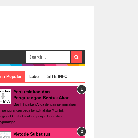
tri Populer
Label
SITE INFO
Penjumlahan dan
Pengurangan Bentuk Akar
Masih ingatkah Anda dengan penjumlahan
n pengurangan pada bentuk aljabar? Untuk
ngingat kembali tentang penjumlahan dan
ngurangan ...
Metode Substitusi