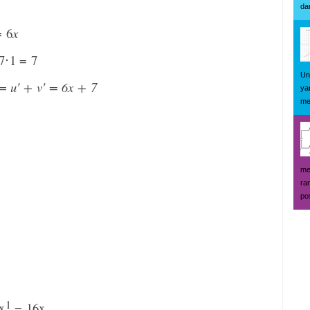
da
 6
x
7
⋅
1 = 7
Un
) = u' + v' = 6x + 7
ya
me
me
ra
pos
1
x
= 16x