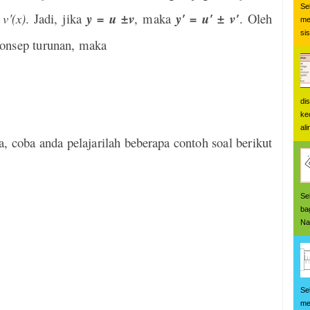
Se
 v'(x)
. Jadi, jika
y = u ±v
, maka
y' = u' ± v'
. Oleh
me
si
onsep turunan, maka
di
ke
ali
ya, coba anda pelajarilah beberapa contoh soal berikut
Se
ba
Na
Se
me