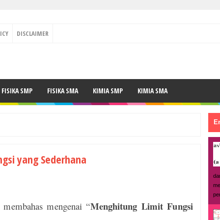
ICY
DISCLAIMER
FISIKA SMP
FISIKA SMA
KIMIA SMP
KIMIA SMA
En
ngsi yang Sederhana
da
me
pe
Menghitung Limit Fungsi
ah membahas mengenai “