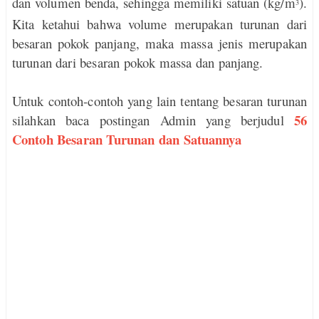
dan volumen benda, sehingga memiliki satuan (kg/
m
).
3
Kita ketahui bahwa volume merupakan turunan dari
besaran pokok panjang, maka
massa jenis merupakan
turunan dari besaran pokok massa dan panjang.
Untuk contoh-contoh yang lain tentang besaran turunan
56
silahkan baca postingan Admin yang berjudul
Contoh Besaran Turunan dan Satuannya