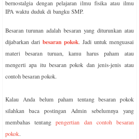
bernostalgia dengan pelajaran ilmu fisika atau ilmu
IPA waktu duduk di bangku SMP.
Besaran turunan adalah besaran yang diturunkan atau
besaran pokok
dijabarkan dari
. Jadi untuk menguasai
materi besaran turuan, kamu harus paham atau
mengerti apa itu besaran pokok dan jenis-jenis atau
contoh besaran pokok.
Kalau Anda belum paham tentang besaran pokok
silahkan baca postingan Admin sebelumnya yang
membahas tentang
pengertian dan contoh besaran
pokok
.