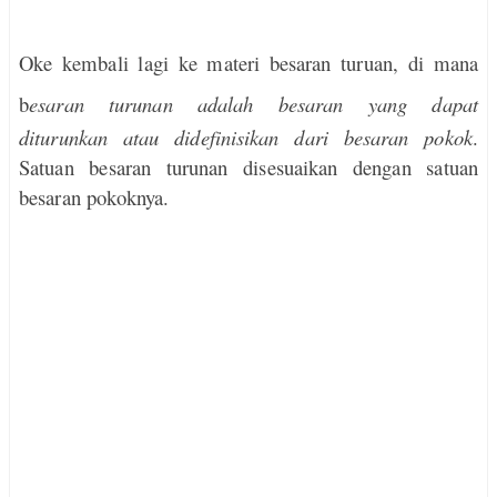
Oke kembali lagi ke materi besaran turuan, di mana
b
esaran turunan adalah besaran yang dapat
diturunkan atau didefinisikan dari besaran pokok
.
Satuan besaran turunan disesuaikan dengan satuan
besaran pokoknya.