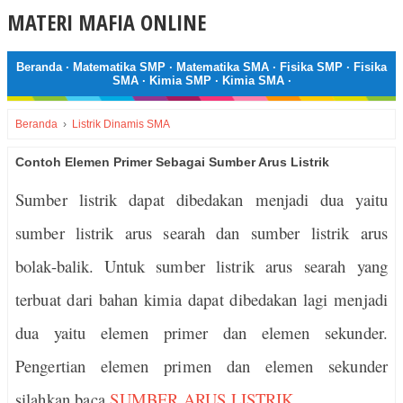
MATERI MAFIA ONLINE
Beranda
·
Matematika SMP
·
Matematika SMA
·
Fisika SMP
·
Fisika
SMA
·
Kimia SMP
·
Kimia SMA
·
Beranda
›
Listrik Dinamis SMA
Contoh Elemen Primer Sebagai Sumber Arus Listrik
Sumber listrik dapat dibedakan menjadi dua yaitu
sumber listrik arus searah dan sumber listrik arus
bolak-balik. Untuk sumber listrik arus searah yang
terbuat dari bahan kimia dapat dibedakan lagi menjadi
dua yaitu elemen primer dan elemen sekunder.
Pengertian elemen primen dan elemen sekunder
silahkan baca
SUMBER ARUS LISTRIK....