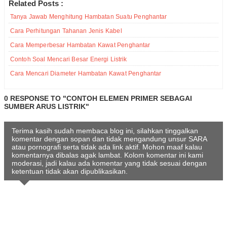
Related Posts :
Tanya Jawab Menghitung Hambatan Suatu Penghantar
Cara Perhitungan Tahanan Jenis Kabel
Cara Memperbesar Hambatan Kawat Penghantar
Contoh Soal Mencari Besar Energi Listrik
Cara Mencari Diameter Hambatan Kawat Penghantar
0 RESPONSE TO "CONTOH ELEMEN PRIMER SEBAGAI
SUMBER ARUS LISTRIK"
Terima kasih sudah membaca blog ini, silahkan tinggalkan
komentar dengan sopan dan tidak mengandung unsur SARA
atau pornografi serta tidak ada link aktif. Mohon maaf kalau
komentarnya dibalas agak lambat. Kolom komentar ini kami
moderasi, jadi kalau ada komentar yang tidak sesuai dengan
ketentuan tidak akan dipublikasikan.