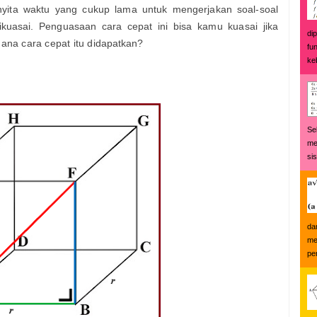
yita waktu yang cukup lama untuk mengerjakan soal-soal
ikuasai. Penguasaan cara cepat ini bisa kamu kuasai jika
di
na cara cepat itu didapatkan?
fu
keb
Se
me
si
da
me
pe