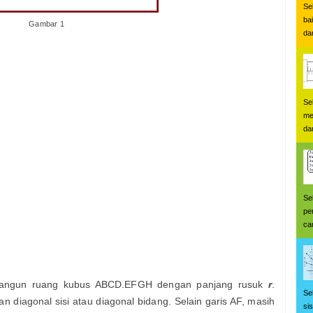
Se
ba
Gambar 1
dan
Se
me
da
Se
pe
car
bangun ruang kubus ABCD.EFGH dengan panjang rusuk
r
.
Se
n diagonal sisi atau diagonal bidang. Selain garis AF, masih
si