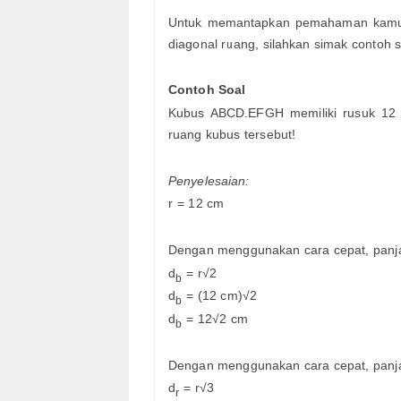
Untuk memantapkan pemahaman kamu te
diagonal ruang, silahkan simak contoh s
Contoh Soal
Kubus ABCD.EFGH memiliki rusuk 12 c
ruang kubus tersebut!
Penyelesaian:
r = 12 cm
Dengan menggunakan cara cepat, panjan
d
= r√2
b
d
= (12 cm)√2
b
d
= 12√2 cm
b
Dengan menggunakan cara cepat, panja
d
= r√3
r