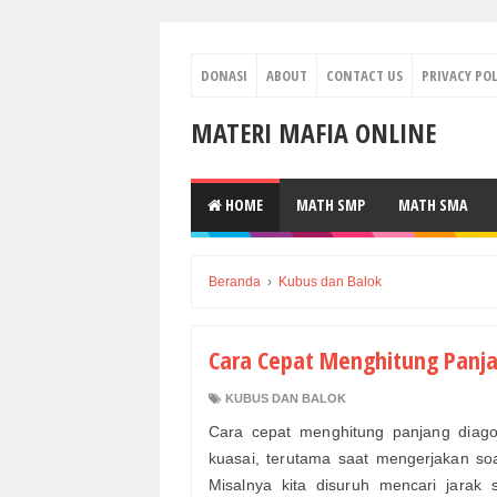
DONASI
ABOUT
CONTACT US
PRIVACY POL
MATERI MAFIA ONLINE
HOME
MATH SMP
MATH SMA
Beranda
›
Kubus dan Balok
Cara Cepat Menghitung Panja
KUBUS DAN BALOK
Cara cepat menghitung panjang diago
kuasai, terutama saat mengerjakan so
Misalnya kita disuruh mencari jarak 