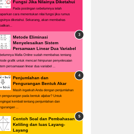
Fungsi Jika Nilainya Diketahui
Pada postingan sebelumnya telah
paparkan cara menentukan nilai fungsi jika rumus
ngsinya diketahui. Sekarang, akan membahas
alikan...
Metode Eliminasi
Menyelesaikan Sistem
Persamaan Linear Dua Variabel
belumnya Mafia Online sudah membahas tentang
tode grafik untuk mencari himpunan penyelesaian
stem persamaaan linear dua variabel ...
Penjumlahan dan
Pengurangan Bentuk Akar
Masih ingatkah Anda dengan penjumlahan
n pengurangan pada bentuk aljabar? Untuk
ngingat kembali tentang penjumlahan dan
ngurangan ...
Contoh Soal dan Pembahasan
Keliling dan luas Layang-
Layang