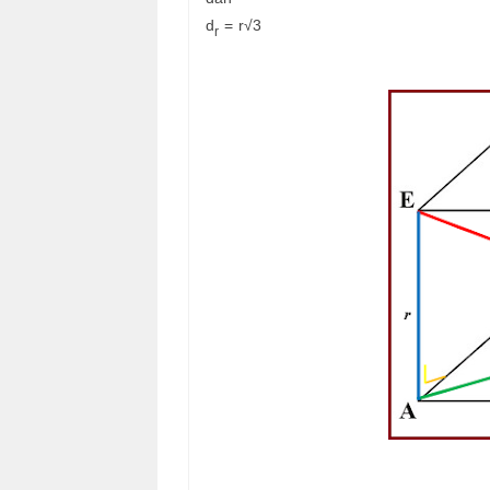
d
= r√3
r