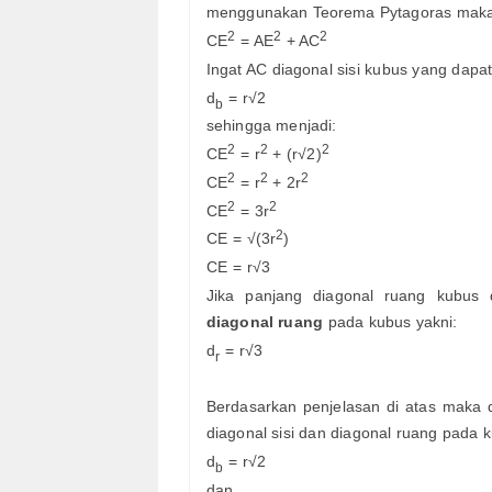
menggunakan Teorema Pytagoras maka p
2
2
2
CE
= AE
+ AC
Ingat AC diagonal sisi kubus yang dapa
d
= r√2
b
sehingga menjadi:
2
2
2
CE
= r
+ (r√2)
2
2
2
CE
= r
+ 2r
2
2
CE
= 3r
2
CE = √(3r
)
CE = r√3
Jika panjang diagonal ruang kubus
diagonal ruang
pada kubus yakni:
d
= r√3
r
Berdasarkan penjelasan di atas maka d
diagonal sisi dan diagonal ruang pada 
d
= r√2
b
dan