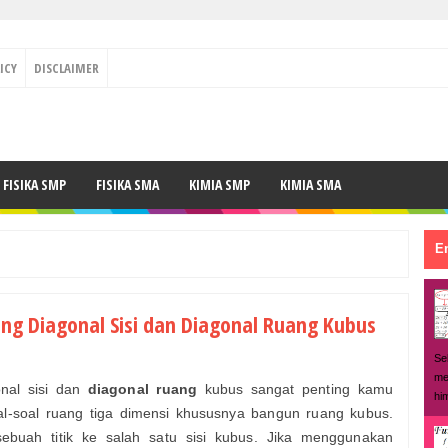
ICY
DISCLAIMER
FISIKA SMP
FISIKA SMA
KIMIA SMP
KIMIA SMA
En
ng Diagonal Sisi dan Diagonal Ruang Kubus
Se
me
nal sisi dan
diagonal ruang
kubus sangat penting kamu
hi
al-soal ruang tiga dimensi khususnya bangun ruang kubus.
sebuah titik ke salah satu sisi kubus. Jika menggunakan