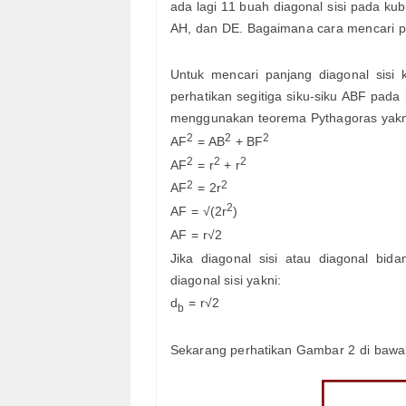
ada lagi 11 buah diagonal sisi pada k
AH, dan DE. Bagaimana cara mencari pa
Untuk mencari panjang diagonal sisi
perhatikan segitiga siku-siku ABF pad
menggunakan teorema Pythagoras yakn
2
2
2
AF
= AB
+ BF
2
2
2
AF
= r
+ r
2
2
AF
= 2r
2
AF = √(2r
)
AF = r√2
Jika diagonal sisi atau diagonal bi
diagonal sisi yakni:
d
= r√2
b
Sekarang perhatikan Gambar 2 di bawah