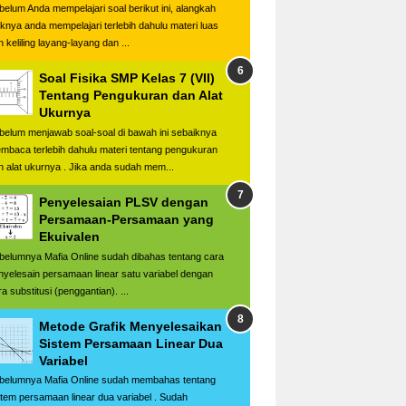
belum Anda mempelajari soal berikut ini, alangkah
iknya anda mempelajari terlebih dahulu materi luas
 keliling layang-layang dan ...
Soal Fisika SMP Kelas 7 (VII)
Tentang Pengukuran dan Alat
Ukurnya
belum menjawab soal-soal di bawah ini sebaiknya
mbaca terlebih dahulu materi tentang pengukuran
n alat ukurnya . Jika anda sudah mem...
Penyelesaian PLSV dengan
Persamaan-Persamaan yang
Ekuivalen
belumnya Mafia Online sudah dibahas tentang cara
nyelesain persamaan linear satu variabel dengan
a substitusi (penggantian). ...
Metode Grafik Menyelesaikan
Sistem Persamaan Linear Dua
Variabel
belumnya Mafia Online sudah membahas tentang
stem persamaan linear dua variabel . Sudah