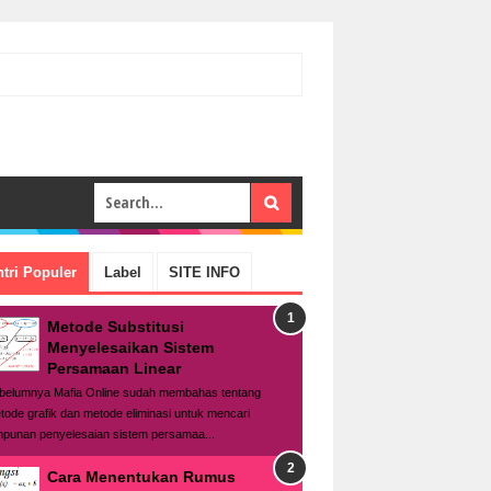
tri Populer
Label
SITE INFO
Metode Substitusi
Menyelesaikan Sistem
Persamaan Linear
belumnya Mafia Online sudah membahas tentang
tode grafik dan metode eliminasi untuk mencari
mpunan penyelesaian sistem persamaa...
Cara Menentukan Rumus