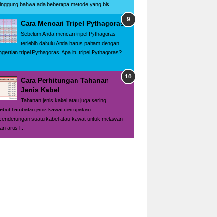
singgung bahwa ada beberapa metode yang bis...
Cara Mencari Tripel Pythagoras
Sebelum Anda mencari tripel Pythagoras
terlebih dahulu Anda harus paham dengan
ngertian tripel Pythagoras. Apa itu tripel Pythagoras?
.
Cara Perhitungan Tahanan
Jenis Kabel
Tahanan jenis kabel atau juga sering
sebut hambatan jenis kawat merupakan
cenderungan suatu kabel atau kawat untuk melawan
ran arus l...