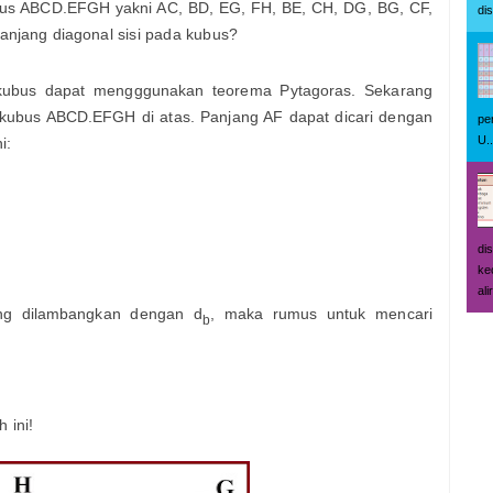
ubus ABCD.EFGH yakni AC, BD, EG, FH, BE, CH, DG, BG, CF,
di
njang diagonal sisi pada kubus?
 kubus dapat mengggunakan teorema Pytagoras. Sekarang
a kubus ABCD.EFGH di atas. Panjang AF dapat dicari dengan
pe
U..
i:
di
ke
ali
dang dilambangkan dengan d
, maka rumus untuk mencari
b
 ini!