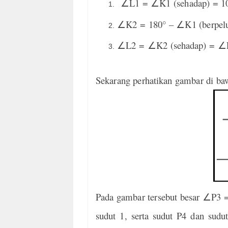
L1 =
K1 (sehadap) = 1
∠
∠
K2 = 180° –
K1 (berpel
∠
∠
L2 =
K2 (sehadap) =
∠
∠
∠
Sekarang perhatikan gambar di ba
Pada gambar tersebut besar
∠
P3 
sudut 1, serta sudut P4 dan sudu