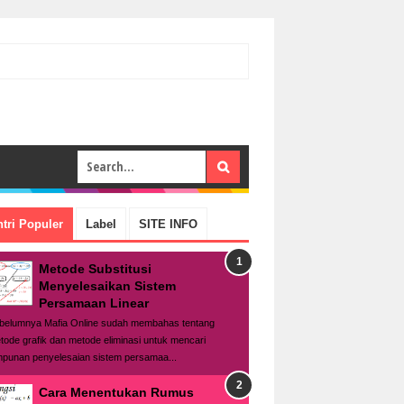
tri Populer
Label
SITE INFO
Metode Substitusi
Menyelesaikan Sistem
Persamaan Linear
belumnya Mafia Online sudah membahas tentang
tode grafik dan metode eliminasi untuk mencari
mpunan penyelesaian sistem persamaa...
Cara Menentukan Rumus