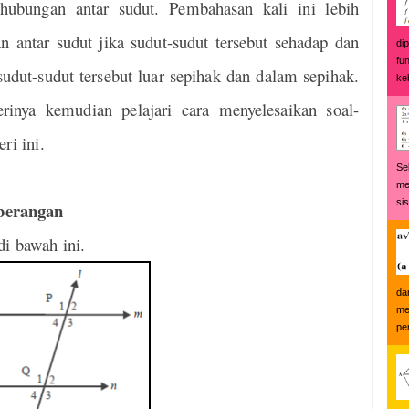
hubungan antar sudut. Pembahasan kali ini lebih
antar sudut jika sudut-sudut tersebut sehadap dan
di
fu
udut-sudut tersebut luar sepihak dan dalam sepihak.
keb
erinya kemudian pelajari cara menyelesaikan soal-
ri ini.
Se
me
si
berangan
i bawah ini.
da
me
pe