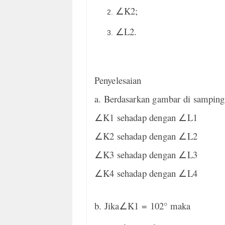
K2;
∠
L2.
∠
Penyelesaian
a. Berdasarkan gambar di samping
∠
K1 sehadap dengan
∠
L1
∠
K2 sehadap dengan
∠
L2
∠
K3 sehadap dengan
∠
L3
∠
K4 sehadap dengan
∠
L4
b. Jika
∠
K1 = 102° maka