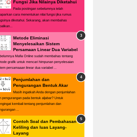
Fungsi Jika Nilainya Diketahui
Pada postingan sebelumnya telah
paparkan cara menentukan nilai fungsi jika rumus
ngsinya diketahui. Sekarang, akan membahas
alikan...
Metode Eliminasi
Menyelesaikan Sistem
Persamaan Linear Dua Variabel
belumnya Mafia Online sudah membahas tentang
tode grafik untuk mencari himpunan penyelesaian
stem persamaaan linear dua variabel ...
Penjumlahan dan
Pengurangan Bentuk Akar
Masih ingatkah Anda dengan penjumlahan
n pengurangan pada bentuk aljabar? Untuk
ngingat kembali tentang penjumlahan dan
ngurangan ...
Contoh Soal dan Pembahasan
Keliling dan luas Layang-
Layang