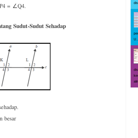
di
P4 =
∠
Q4.
ntang Sudut-Sudut Sehadap
pe
U..
di
ke
ali
sehadap.
n besar