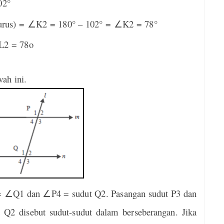
02°
urus) =
K2 = 180° – 102° =
K2
= 78°
∠
∠
L2 = 78o
wah ini.
=
∠
Q1 dan
∠
P4 = sudut Q2. Pasangan sudut P3 dan
t Q2 disebut sudut-sudut dalam berseberangan. Jika