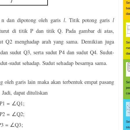
Se
ba
dan
/ n dan dipotong oleh garis
l
. Titik potong garis
l
turut di titik P dan titik Q. Pada gambar di atas,
ut Q2 menghadap arah yang sama. Demikian juga
Se
me
dan sudut Q3, serta sudut P4 dan sudut Q4. Sudut-
da
dut-sudut sehadap. Sudut sehadap besarnya sama.
ong oleh garis lain maka akan terbentuk empat pasang
Se
pe
Jadi, dapat dituliskan
car
P1 =
∠
Q1;
P2 =
∠
Q2;
Se
P3 =
∠
Q3;
si