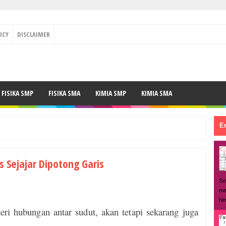
ICY
DISCLAIMER
FISIKA SMP
FISIKA SMA
KIMIA SMP
KIMIA SMA
En
 Sejajar Dipotong Garis
Se
me
hi
i hubungan antar sudut, akan tetapi sekarang juga