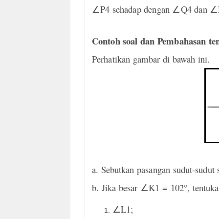
∠
P4 sehadap dengan
∠
Q4 dan
∠
Contoh soal dan Pembahasan te
Perhatikan gambar di bawah ini.
a. Sebutkan pasangan sudut-sudut 
b. Jika besar
∠
K1 = 102°, tentuka
L1;
∠