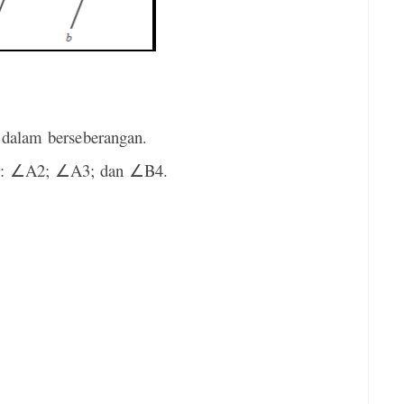
 dalam berseberangan.
r:
A2;
A3; dan
B4.
∠
∠
∠