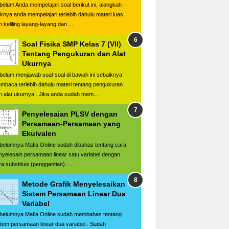
belum Anda mempelajari soal berikut ini, alangkah
iknya anda mempelajari terlebih dahulu materi luas
 keliling layang-layang dan ...
Soal Fisika SMP Kelas 7 (VII)
Tentang Pengukuran dan Alat
Ukurnya
belum menjawab soal-soal di bawah ini sebaiknya
mbaca terlebih dahulu materi tentang pengukuran
n alat ukurnya . Jika anda sudah mem...
Penyelesaian PLSV dengan
Persamaan-Persamaan yang
Ekuivalen
belumnya Mafia Online sudah dibahas tentang cara
nyelesain persamaan linear satu variabel dengan
a substitusi (penggantian). ...
Metode Grafik Menyelesaikan
Sistem Persamaan Linear Dua
Variabel
belumnya Mafia Online sudah membahas tentang
stem persamaan linear dua variabel . Sudah