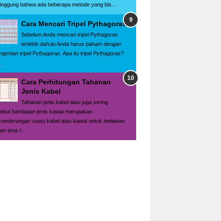
singgung bahwa ada beberapa metode yang bis...
Cara Mencari Tripel Pythagoras
Sebelum Anda mencari tripel Pythagoras
terlebih dahulu Anda harus paham dengan
ngertian tripel Pythagoras. Apa itu tripel Pythagoras?
.
Cara Perhitungan Tahanan
Jenis Kabel
Tahanan jenis kabel atau juga sering
sebut hambatan jenis kawat merupakan
cenderungan suatu kabel atau kawat untuk melawan
ran arus l...