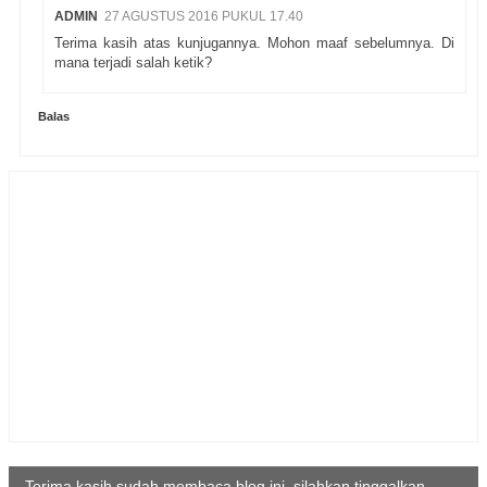
ADMIN
27 AGUSTUS 2016 PUKUL 17.40
Terima kasih atas kunjugannya. Mohon maaf sebelumnya. Di
mana terjadi salah ketik?
Balas
Terima kasih sudah membaca blog ini, silahkan tinggalkan