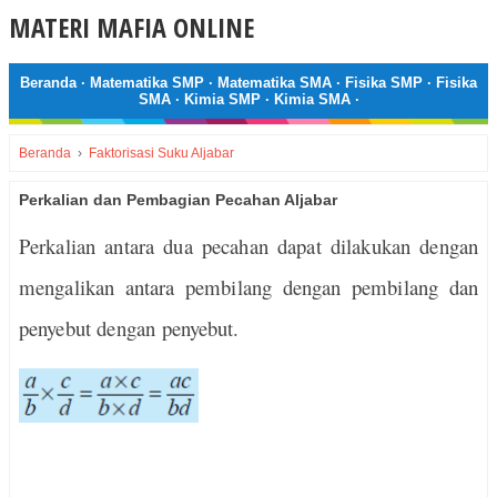
MATERI MAFIA ONLINE
Beranda
·
Matematika SMP
·
Matematika SMA
·
Fisika SMP
·
Fisika
SMA
·
Kimia SMP
·
Kimia SMA
·
Beranda
›
Faktorisasi Suku Aljabar
Perkalian dan Pembagian Pecahan Aljabar
Perkalian antara dua pecahan dapat dilakukan dengan
mengalikan antara pembilang dengan pembilang dan
penyebut dengan penyebut.