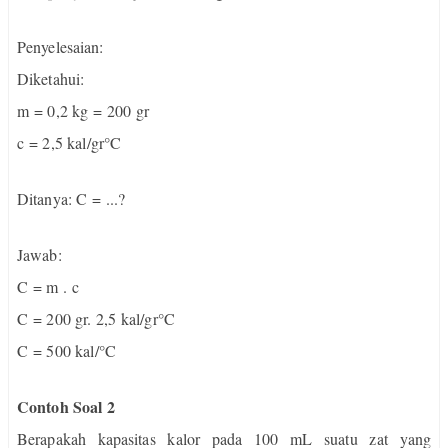
Penyelesaian:
Diketahui:
m = 0,2 kg = 200 gr
c = 2,5 kal/gr°C
Ditanya: C = ...?
Jawab:
C = m . c
C = 200 gr. 2,5 kal/gr°C
C = 500 kal/°C
Contoh Soal 2
Berapakah kapasitas kalor pada 100 mL suatu zat yang