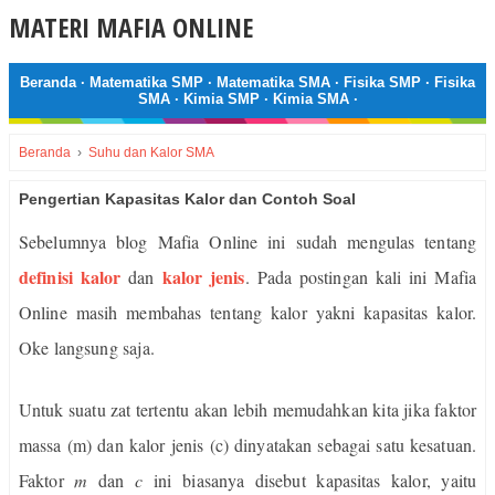
MATERI MAFIA ONLINE
Beranda
·
Matematika SMP
·
Matematika SMA
·
Fisika SMP
·
Fisika
SMA
·
Kimia SMP
·
Kimia SMA
·
Beranda
›
Suhu dan Kalor SMA
Pengertian Kapasitas Kalor dan Contoh Soal
Sebelumnya blog Mafia Online ini sudah mengulas tentang
definisi kalor
kalor jenis
dan
. Pada postingan kali ini Mafia
Online masih membahas tentang kalor yakni kapasitas kalor.
Oke langsung saja.
Untuk suatu zat tertentu akan lebih memudahkan kita jika faktor
massa (m) dan kalor jenis (c) dinyatakan sebagai satu kesatuan.
Faktor
m
dan
c
ini biasanya disebut kapasitas kalor, yaitu