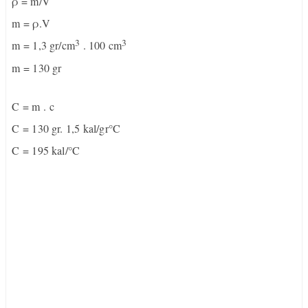
ρ = m/V
m = ρ.V
3
3
m = 1,3 gr/cm
. 100 cm
m = 130 gr
C = m . c
C = 130 gr. 1,5 kal/gr°C
C = 195 kal/°C