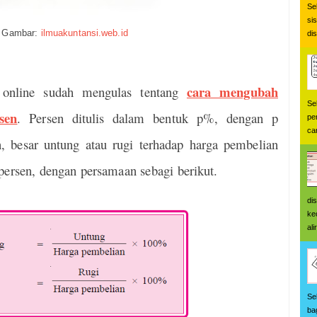
Se
si
 Gambar:
ilmuakuntansi.web.id
di
cara mengubah
 online sudah mengulas tentang
Se
sen
. Persen ditulis dalam bentuk p%, dengan p
pe
car
, besar untung atau rugi terhadap harga pembelian
persen, dengan persamaan sebagi berikut.
di
ke
ali
Se
ba