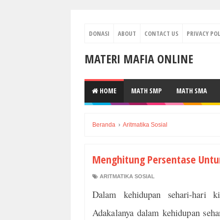
DONASI
ABOUT
CONTACT US
PRIVACY POL
MATERI MAFIA ONLINE
HOME
MATH SMP
MATH SMA
Beranda
›
Aritmatika Sosial
Menghitung Persentase Untu
ARITMATIKA SOSIAL
Dalam kehidupan sehari-hari k
Adakalanya dalam kehidupan sehari