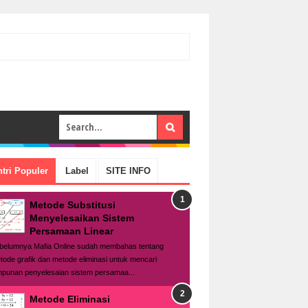
tri Populer
Label
SITE INFO
Metode Substitusi
Menyelesaikan Sistem
Persamaan Linear
belumnya Mafia Online sudah membahas tentang
tode grafik dan metode eliminasi untuk mencari
mpunan penyelesaian sistem persamaa...
Metode Eliminasi