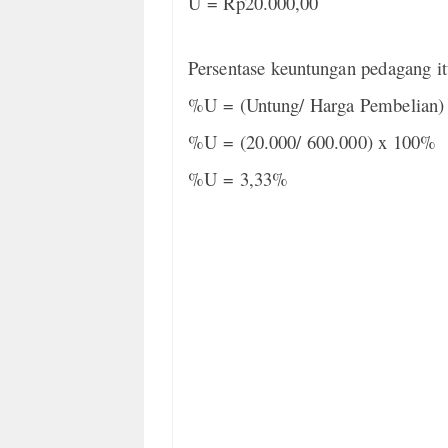
U = Rp20.000,00
Persentase keuntungan pedagang it
%U = (Untung/ Harga Pembelian)
%U = (20.000/ 600.000) x 100%
%U = 3,33%