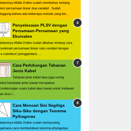
belumnya Mafia Online sudah membahas tentang
stem persamaan linear dua variabel . Sudah
singgung bahwa ada beberapa metode yang bis...
Penyelesaian PLSV dengan
Persamaan-Persamaan yang
Ekuivalen
belumnya Mafia Online sudah dibahas tentang cara
nyelesain persamaan linear satu variabel dengan
a substitusi (penggantian). ...
Cara Perhitungan Tahanan
Jenis Kabel
Tahanan jenis kabel atau juga sering
sebut hambatan jenis kawat merupakan
cenderungan suatu kabel atau kawat untuk melawan
ran arus l...
Cara Mencari Sisi Segitiga
Siku-Siku dengan Teorema
Pythagoras
belumnya Mafia Online sudah memposting
gaimana cara membuktikan teorema phytagotas.