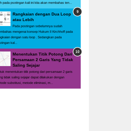
h pada psotingan kali ini kita akan membahas ten...
Rangkaian dengan Dua Loop
atau Lebih
Pada postingan sebelumnya sudah
mbahas mengenai konsep Hukum II Kirchhoff pada
ngkaian dengan satu loop . Sedangkan pada
tingan kal...
Menentukan Titik Potong Dari
Persamaan 2 Garis Yang Tidak
Saling Sejajar
tuk menentukan titik potong dari persamaan 2 garis
ng tidak saling sejajar dapat dilakukan dengan
tode substitusi, metode eliminasi, m...