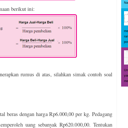
Na
an berikut ini:
me
ra
pos
Un
rapkan rumus di atas, silahkan simak contoh soal
ya
me
al beras dengan harga Rp6.000,00 per kg. Pedagang
memperoleh uang sebanyak Rp620.000,00. Tentukan