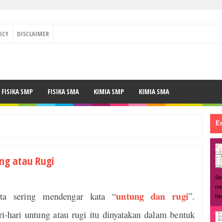
ICY
DISCLAIMER
FISIKA SMP
FISIKA SMA
KIMIA SMP
KIMIA SMA
En
ng atau Rugi
Se
me
untung dan rugi
ita sering mendengar kata “
”.
hi
-hari untung atau rugi itu dinyatakan dalam bentuk