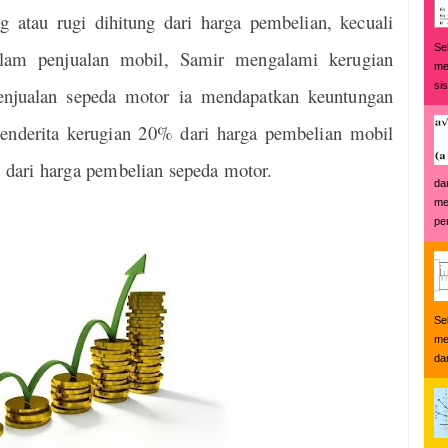
g atau rugi dihitung dari harga pembelian, kecuali
Se
alam penjualan mobil, Samir mengalami kerugian
me
si
njualan sepeda motor ia mendapatkan keuntungan
menderita kerugian 20% dari harga pembelian mobil
dari harga pembelian sepeda motor.
da
me
pe
Se
me
da