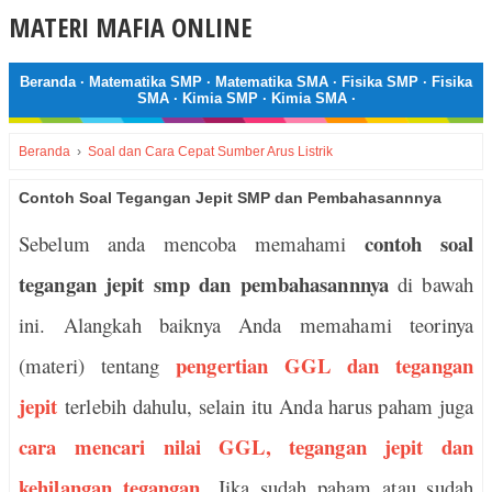
MATERI MAFIA ONLINE
Beranda
·
Matematika SMP
·
Matematika SMA
·
Fisika SMP
·
Fisika
SMA
·
Kimia SMP
·
Kimia SMA
·
Beranda
›
Soal dan Cara Cepat Sumber Arus Listrik
Contoh Soal Tegangan Jepit SMP dan Pembahasannnya
contoh soal
Sebelum anda mencoba memahami
tegangan jepit smp dan pembahasannnya
di bawah
ini. Alangkah baiknya Anda memahami teorinya
pengertian GGL dan tegangan
(materi) tentang
jepit
terlebih dahulu, selain itu Anda harus paham juga
cara mencari nilai GGL, tegangan jepit dan
kehilangan tegangan
. Jika sudah paham atau sudah