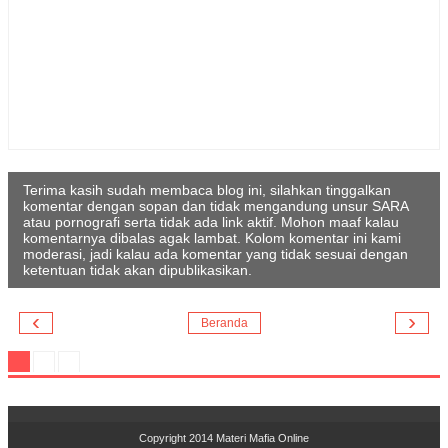
Terima kasih sudah membaca blog ini, silahkan tinggalkan
komentar dengan sopan dan tidak mengandung unsur SARA
atau pornografi serta tidak ada link aktif. Mohon maaf kalau
komentarnya dibalas agak lambat. Kolom komentar ini kami
moderasi, jadi kalau ada komentar yang tidak sesuai dengan
ketentuan tidak akan dipublikasikan.
‹
›
Beranda
Copyright 2014
Materi Mafia Online