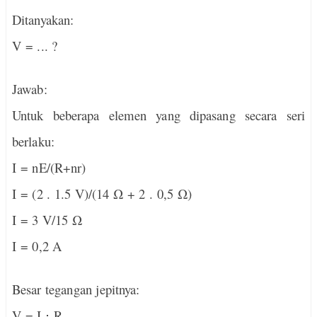
Ditanyakan:
V = ... ?
Jawab:
Untuk beberapa elemen yang dipasang secara seri
berlaku:
I = nE/(R+nr)
I = (2 . 1.5 V)/(14 Ω + 2 . 0,5 Ω)
I = 3 V/15 Ω
I = 0,2 A
Besar tegangan jepitnya:
V = I
⋅
R