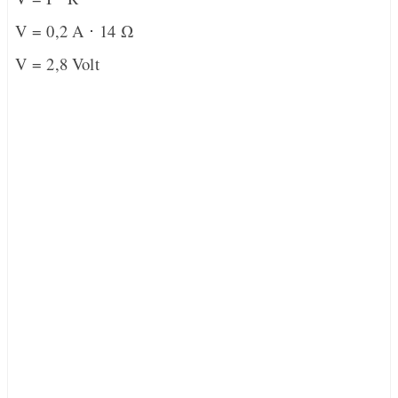
V = 0,2 A
⋅
14
Ω
V = 2,8 Volt