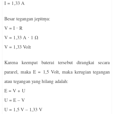
I = 1,33 A
Besar tegangan jepitnya:
V = I
⋅
R
V = 1,33 A
⋅
1
Ω
V = 1,33 Volt
Karena keempat baterai tersebut dirangkai secara
pararel, maka E = 1,5 Volt, maka kerugian tegangan
atau tegangan yang hilang adalah:
E = V + U
U = E – V
U = 1,5 V – 1,33 V